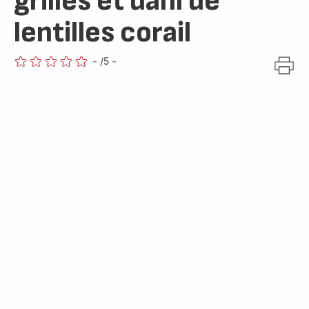
grillés et dahl de
lentilles corail
-
/5
-
ratings.0