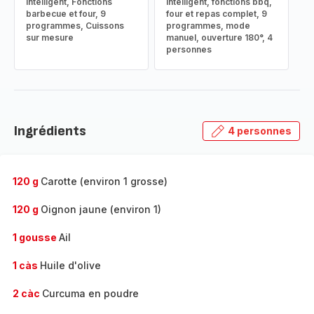
intelligent, Fonctions
intelligent, fonctions bbq,
barbecue et four, 9
four et repas complet, 9
programmes, Cuissons
programmes, mode
sur mesure
manuel, ouverture 180°, 4
personnes
Ingrédients
4 personnes
120 g
Carotte (environ 1 grosse)
120 g
Oignon jaune (environ 1)
1 gousse
Ail
1 càs
Huile d'olive
2 càc
Curcuma en poudre