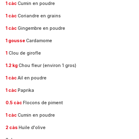
1 càc
Cumin en poudre
1 càc
Coriandre en grains
1 càc
Gingembre en poudre
1 gousse
Cardamome
1
Clou de girofle
1.2 kg
Chou fleur (environ 1 gros)
1 càc
Ail en poudre
1 càc
Paprika
0.5 càc
Flocons de piment
1 càc
Cumin en poudre
2 càs
Huile d'olive