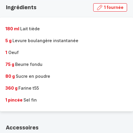
la
Ingrédients
1 fournée
gamme
complète
-
180 ml
Lait tiède
5 g
Levure boulangère instantanée
1
Oeuf
75 g
Beurre fondu
80 g
Sucre en poudre
360 g
Farine t55
1 pincée
Sel fin
Accessoires