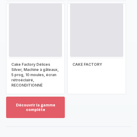
Cake Factory Délices
CAKE FACTORY
Silver, Machine à gâteaux,
5 prog, 10 moules, écran
rétroéclairé,
RECONDITIONNÉ
Découvrir la gamme
complète
Voir
plus...
-
Découvrir