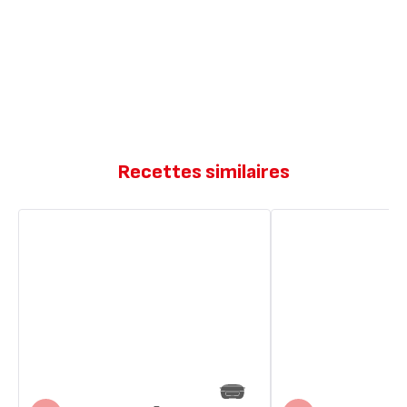
Recettes similaires
Brioche
Brioche
moelleuse
moelleuse
maison