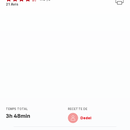
ratings.4.3
21 Avis
TEMPS TOTAL
RECETTE DE
3h 48min
Dedel