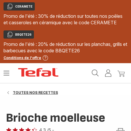
CERAMETE
Copier
Promo de l'été : 30% de réduction sur toutes nos poêles
et casseroles en céramique avec le code CERAMETE
BBQETE26
Copier
Promo de l'été : 20% de réduction sur les planchas, grills et
barbecues avec le code BBQETE26
Conditions de l'offre
Accueil
Ouvrir
Mon
Mon
Tefal
le
compte
panie
menu
TOUTES NOS RECETTES
Brioche moelleuse
4.3
/5
-