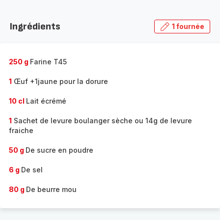
Découvrir
la
Ingrédients
1 fournée
gamme
complète
-
250 g
Farine T45
1
Œuf +1jaune pour la dorure
10 cl
Lait écrémé
1
Sachet de levure boulanger sèche ou 14g de levure
fraiche
50 g
De sucre en poudre
6 g
De sel
80 g
De beurre mou