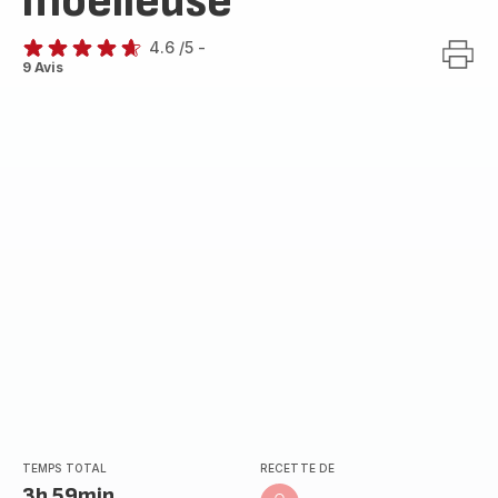
moelleuse
4.6
/5
-
ratings.4.6
9 Avis
TEMPS TOTAL
RECETTE DE
3h 59min