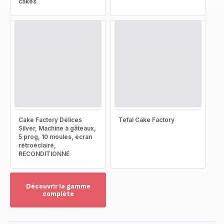
cakes
Cake Factory Délices
Tefal Cake Factory
Silver, Machine à gâteaux,
5 prog, 10 moules, écran
rétroéclairé,
RECONDITIONNÉ
Découvrir la gamme
complète
Voir
plus...
-