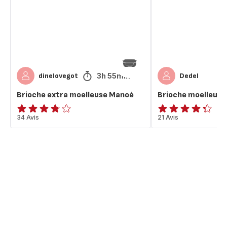
3h 55min
dinelovegot
Dedel
Brioche extra moelleuse Manoé
Brioche moelleuse
ratings.3.7
34 Avis
ratings.4.3
21 Avis