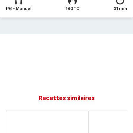
P6 - Manuel
180 °C
31 min
Recettes similaires
Brioche
Brioche
extra
moelleuse
moelleuse
Manoé