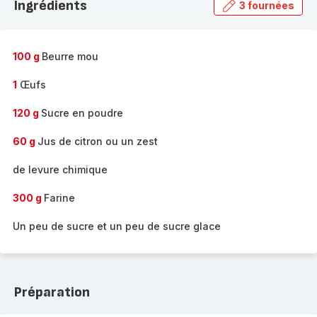
Ingrédients
3 fournées
gamme
complète
-
100 g
Beurre mou
1
Œufs
120 g
Sucre en poudre
60 g
Jus de citron ou un zest
de levure chimique
300 g
Farine
Un peu de sucre et un peu de sucre glace
Préparation