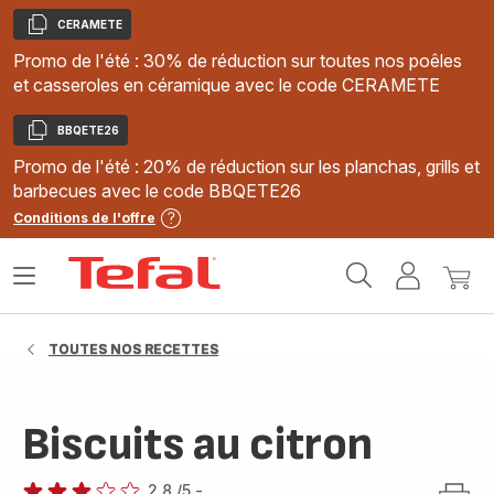
CERAMETE
Copier
Promo de l'été : 30% de réduction sur toutes nos poêles
et casseroles en céramique avec le code CERAMETE
BBQETE26
Copier
Promo de l'été : 20% de réduction sur les planchas, grills et
barbecues avec le code BBQETE26
Conditions de l'offre
Accueil
Ouvrir
Mon
Mon
Tefal
le
compte
panie
menu
TOUTES NOS RECETTES
Biscuits au citron
2.8
/5
-