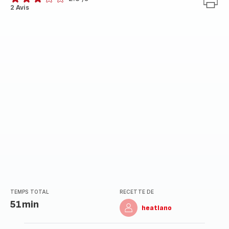
ratings.2.8
2 Avis
TEMPS TOTAL
RECETTE DE
51min
heatlano