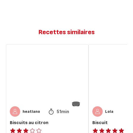
Recettes similaires
Biscuits
Biscuit
au
citron
51min
heatlano
Lola
Biscuits au citron
Biscuit