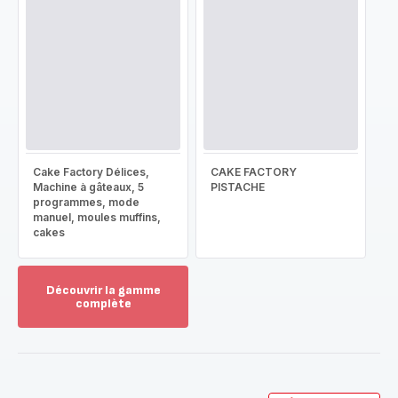
Cake Factory Délices,
CAKE FACTORY
Machine à gâteaux, 5
PISTACHE
programmes, mode
manuel, moules muffins,
cakes
Découvrir la gamme
complète
Voir
plus...
-
Découvrir
la