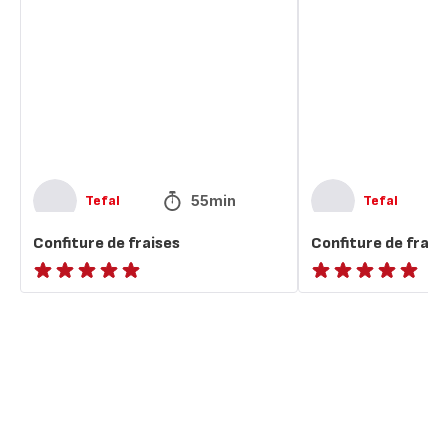
fraises
fraises
55min
Tefal
Tefal
Confiture de fraises
Confiture de frais
ratings.NaN
ratings.NaN