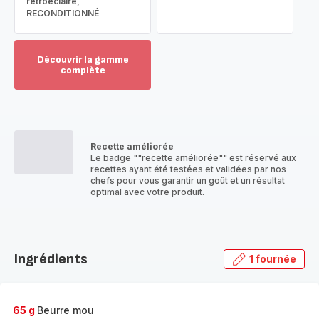
rétroéclairé,
RECONDITIONNÉ
Découvrir la gamme
complète
Voir
plus...
-
Découvrir
la
Recette améliorée
gamme
Le badge ""recette améliorée"" est réservé aux
complète
recettes ayant été testées et validées par nos
-
chefs pour vous garantir un goût et un résultat
optimal avec votre produit.
Ingrédients
1 fournée
65 g
Beurre mou