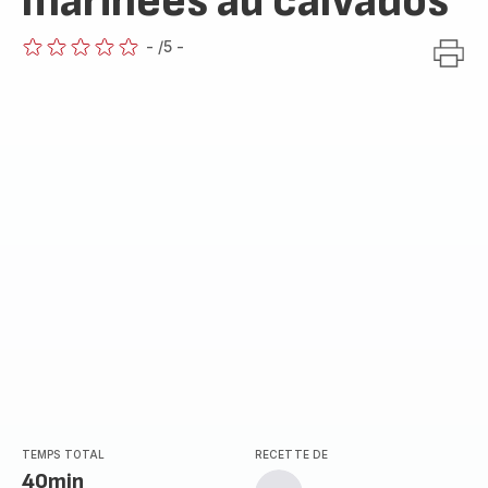
marinées au calvados
-
/5
-
ratings.0
TEMPS TOTAL
RECETTE DE
40min