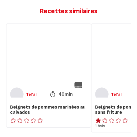
Recettes similaires
Beignets
Beignets
de
de
pommes
pommes
marinées
à
au
la
calvados
poêle
sans
friture
40min
Tefal
Tefal
Beignets de pommes marinées au
Beignets de pomme
calvados
sans friture
ratings.0
Avis
1 Avis
1