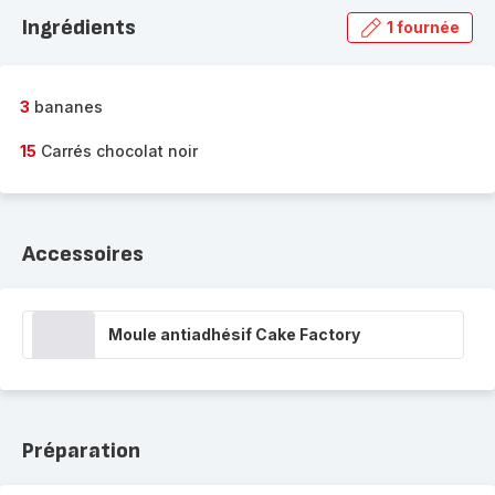
la
Ingrédients
1 fournée
gamme
complète
-
3
bananes
15
Carrés chocolat noir
Accessoires
Moule antiadhésif Cake Factory
Préparation