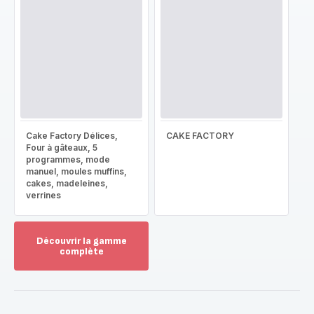
Cake Factory Délices,
CAKE FACTORY
Four à gâteaux, 5
programmes, mode
manuel, moules muffins,
cakes, madeleines,
verrines
Découvrir la gamme
complète
Voir
plus...
-
Découvrir