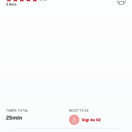
Avis
3 Avis
5
étoiles
(moyenne)
TEMPS TOTAL
RECETTE DE
25min
Gigi du 02