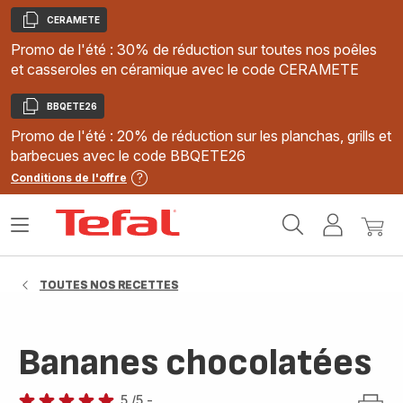
CERAMETE
Copier
Promo de l'été : 30% de réduction sur toutes nos poêles
et casseroles en céramique avec le code CERAMETE
BBQETE26
Copier
Promo de l'été : 20% de réduction sur les planchas, grills et
barbecues avec le code BBQETE26
Conditions de l'offre
Accueil
Ouvrir
Mon
Mon
Tefal
le
compte
panie
menu
TOUTES NOS RECETTES
Bananes chocolatées
5
/5
-