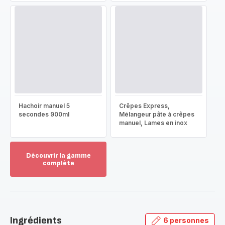
Hachoir manuel 5
Crêpes Express,
secondes 900ml
Mélangeur pâte à crêpes
manuel, Lames en inox
Découvrir la gamme
complète
Voir
plus...
-
Découvrir
la
Ingrédients
6 personnes
gamme