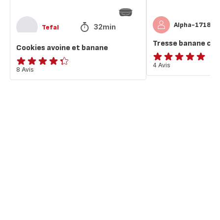
Alpha-1718
32min
Tefal
Tresse banane cho
Cookies avoine et banane
Avis
4 Avis
ratings.4.3
8 Avis
5
étoiles
(moyenne)