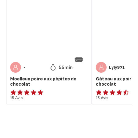
Moelleux
Gâteau
poire
aux
aux
poires
pépites
et
de
pépites
chocolat
de
chocolat
55min
-
Lyly971
Moelleux poire aux pépites de
Gâteau aux poires 
chocolat
chocolat
Avis
15 Avis
ratings.4.5
15 Avis
5
étoiles
(moyenne)