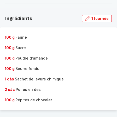
-
Découvrir
la
Ingrédients
1 fournée
gamme
complète
-
100 g
Farine
100 g
Sucre
100 g
Poudre d'amande
100 g
Beurre fondu
1 càs
Sachet de levure chimique
2 càs
Poires en des
100 g
Pépites de chocolat