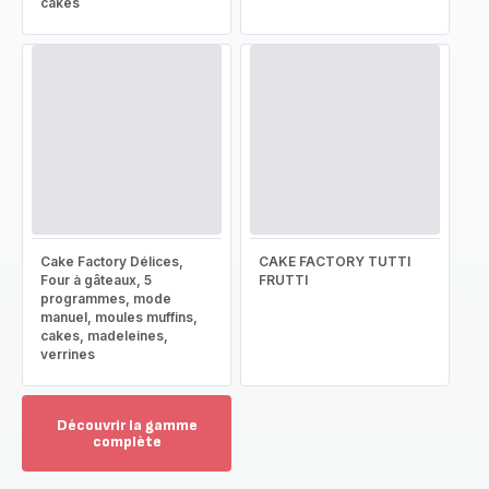
cakes
Cake Factory Délices,
CAKE FACTORY TUTTI
Four à gâteaux, 5
FRUTTI
programmes, mode
manuel, moules muffins,
cakes, madeleines,
verrines
Découvrir la gamme
complète
Voir
plus...