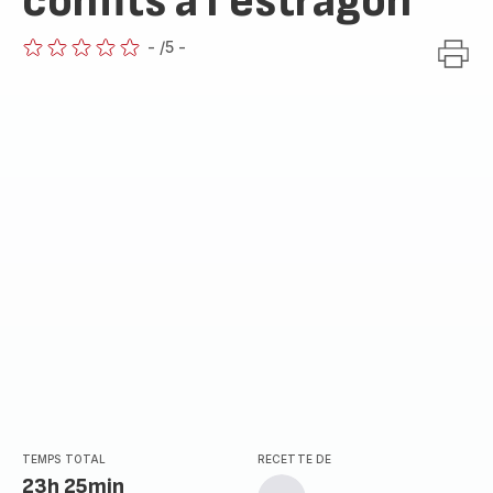
confits à l'estragon
-
/5
-
ratings.0
TEMPS TOTAL
RECETTE DE
23h 25min