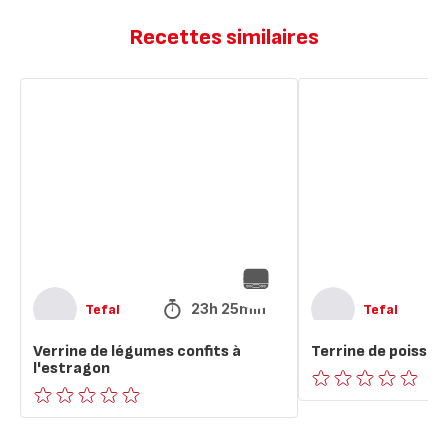
Recettes similaires
Verrine
Terrine
de
de
légumes
poisson
confits
à
à
l'estragon
l'estragon
23h 25min
Tefal
Tefal
Verrine de légumes confits à
Terrine de poisson
l'estragon
ratings.0
ratings.0