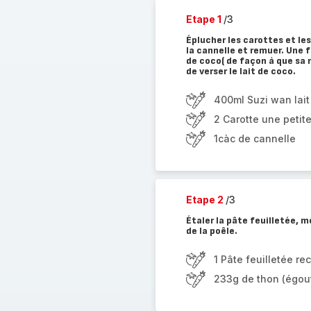
Etape 1
/3
Éplucher les carottes et le
la cannelle et remuer. Une fo
de coco( de façon à que sa
de verser le lait de coco.
400ml Suzi wan lait
2 Carotte une petit
1càc de cannelle
Etape 2
/3
Étaler la pâte feuilletée, m
de la poêle.
1 Pâte feuilletée re
233g de thon (égout