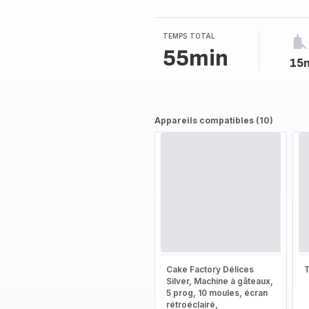
5
étoiles
(moyenne)
TEMPS TOTAL
55min
15
Appareils compatibles (10)
Cake Factory Délices
T
Silver, Machine à gâteaux,
5 prog, 10 moules, écran
rétroéclairé,