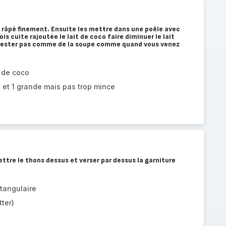
s râpé finement. Ensuite les mettre dans une poêle avec
is cuite rajoutée le lait de coco faire diminuer le lait
 rester pas comme de la soupe comme quand vous venez
 de coco
e et 1 grande mais pas trop mince
ettre le thons dessus et verser par dessus la garniture
ctangulaire
ter)