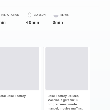
PRÉPARATION
CUISSON
REPOS
min
40min
0min
efal Cake Factory
Cake Factory Délices,
Machine à gâteaux, 5
programmes, mode
manuel, moules muffins,