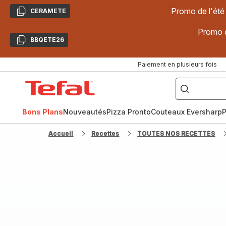
Promo de l'été
CERAMETE
Copier
Promo d
BBQETE26
Copier
Paiement en plusieurs fois
["Poêles
inox,
Accueil
Cake
Factory,
Tefal
Planchas,
Céramique..."]
Bons Plans
Nouveautés
Pizza Pronto
Couteaux Eversharp
P
Accueil
Recettes
TOUTES NOS RECETTES