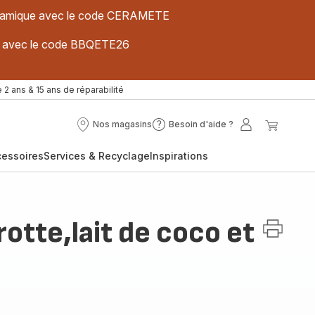
 céramique avec le code CERAMETE
ues avec le code BBQETE26
 2 ans & 15 ans de réparabilité
Nos magasins
Besoin d'aide ?
Nos
Besoin
Mon
Mon
magasins
d'aide
compte
panier
cessoires
Services & Recyclage
Inspirations
?
arotte,lait de coco et