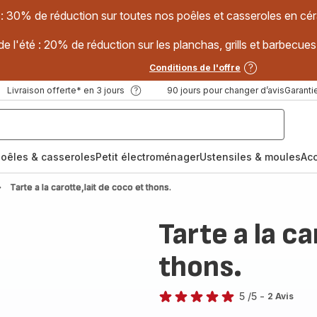
 : 30% de réduction sur toutes nos poêles et casseroles en
e l'été : 20% de réduction sur les planchas, grills et barbec
Conditions de l'offre
Livraison offerte* en 3 jours
90 jours pour changer d’avis
Garantie
oêles & casseroles
Petit électroménager
Ustensiles & moules
Ac
Tarte a la carotte,lait de coco et thons.
Tarte a la c
thons.
5
/5
-
2 Avis
Avis