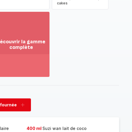
cakes
écouvrir la gamme
complète
ir
us...
couvrir
amme
mplète
 fournée
rimer
Ajouter
née
fournée
laire
400 ml
Suzi wan lait de coco