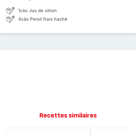
1càs Jus de citron
4càs Persil frais haché
Recettes similaires
Souris
Souris