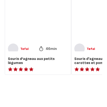
d’agneau
d'agneau
aux
confites
petits
au
légumes
miel,
carottes
et
pommes
fondantes
46min
Tefal
Tefal
Souris d’agneau aux petits
Souris d'agneau co
légumes
carottes et pomm
ratings.NaN
ratings.NaN