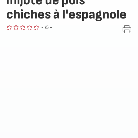
mijoté de pois
chiches à l'espagnole
-
/5
-
ratings.0