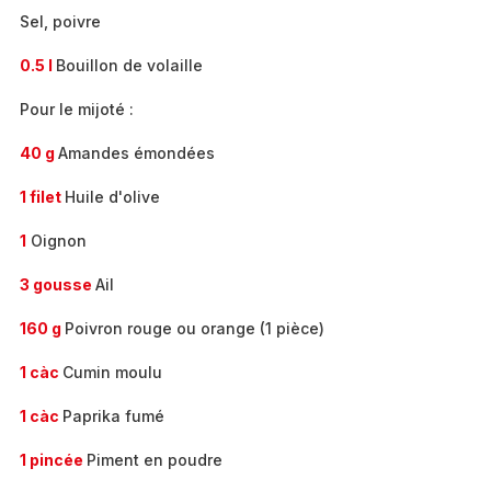
Sel, poivre
0.5 l
Bouillon de volaille
Pour le mijoté :
40 g
Amandes émondées
1 filet
Huile d'olive
1
Oignon
3 gousse
Ail
160 g
Poivron rouge ou orange (1 pièce)
1 càc
Cumin moulu
1 càc
Paprika fumé
1 pincée
Piment en poudre