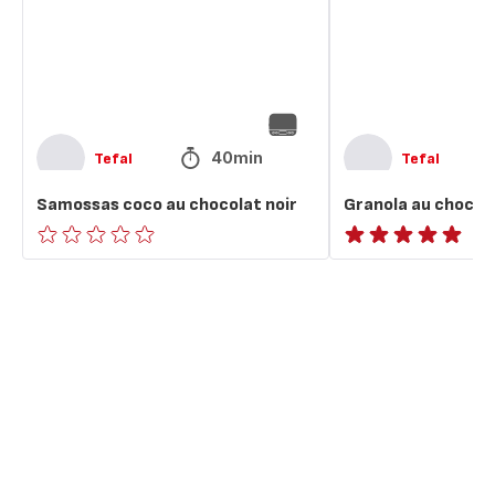
noir
40min
Tefal
Tefal
Samossas coco au chocolat noir
Granola au chocola
ratings.0
ratings.NaN