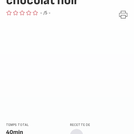
chocolat noir
-
/5
-
ratings.0
TEMPS TOTAL
RECETTE DE
40min