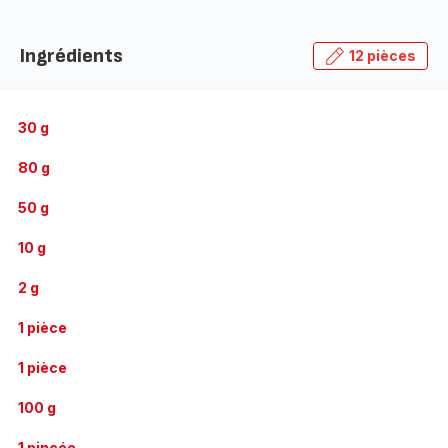
Ingrédients
12 pièces
30 g
80 g
50 g
10 g
2 g
1 pièce
1 pièce
100 g
1 pincée