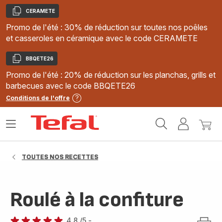
CERAMETE
Copier
Promo de l'été : 30% de réduction sur toutes nos poêles
et casseroles en céramique avec le code CERAMETE
BBQETE26
Copier
Promo de l'été : 20% de réduction sur les planchas, grills et
barbecues avec le code BBQETE26
Conditions de l'offre
Accueil
Ouvrir
Mon
Mon
Tefal
le
compte
panie
menu
TOUTES NOS RECETTES
Roulé à la confiture
4.8
/5
-