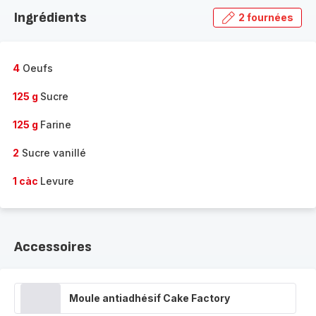
la
Ingrédients
2 fournées
gamme
complète
-
4
Oeufs
125 g
Sucre
125 g
Farine
2
Sucre vanillé
1 càc
Levure
Accessoires
Moule antiadhésif Cake Factory