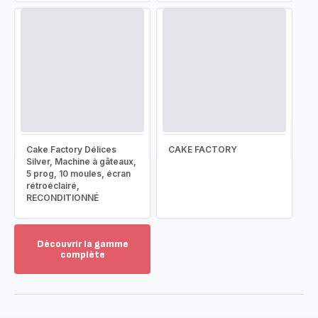
Cake Factory Délices
CAKE FACTORY
Silver, Machine à gâteaux,
5 prog, 10 moules, écran
rétroéclairé,
RECONDITIONNÉ
Découvrir la gamme
complète
Voir
plus...
-
Découvrir