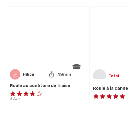
Roulé
Roulé
au
à
confiture
la
de
cannelle
fraise
49min
Hibou
Tefal
Roulé au confiture de fraise
Roulé à la cannelle
ratings.3.7
3 Avis
ratings.NaN