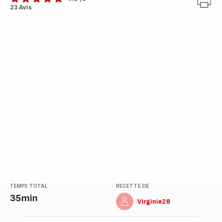
ratings.4.8
23 Avis
TEMPS TOTAL
RECETTE DE
35min
Virginie28