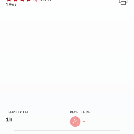
ratings.3.8
1 Avis
TEMPS TOTAL
RECETTE DE
1h
-