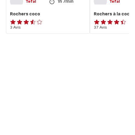
1h 7min
Tefal
Tefal
Rochers coco
Rochers à la coco
ratings.3.5
3 Avis
ratings.4.4
37 Avis