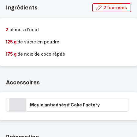
la
Ingrédients
2 fournées
gamme
complète
-
2
blancs d'oeuf
125 g
de sucre en poudre
175 g
de noix de coco râpée
Accessoires
Moule antiadhésif Cake Factory