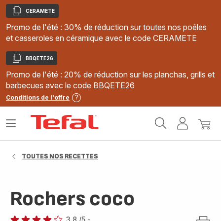
CERAMETE
Copier
Promo de l'été : 30% de réduction sur toutes nos poêles
et casseroles en céramique avec le code CERAMETE
BBQETE26
Copier
Promo de l'été : 20% de réduction sur les planchas, grills et
barbecues avec le code BBQETE26
Conditions de l'offre
Accueil
Ouvrir
Mon
Mon
Tefal
le
compte
panie
menu
TOUTES NOS RECETTES
Rochers coco
3.8
/5
-