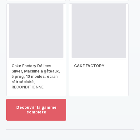
Cake Factory Délices
CAKE FACTORY
Silver, Machine à gâteaux,
5 prog, 10 moules, écran
rétroéclairé,
RECONDITIONNÉ
Découvrir la gamme
complète
Voir
plus...
-
Découvrir