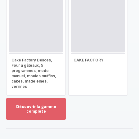
Cake Factory Délices,
CAKE FACTORY
Four à gâteaux, 5
programmes, mode
manuel, moules muffins,
cakes, madeleines,
verrines
Découvrir la gamme
complète
Voir
plus...
-
Découvrir