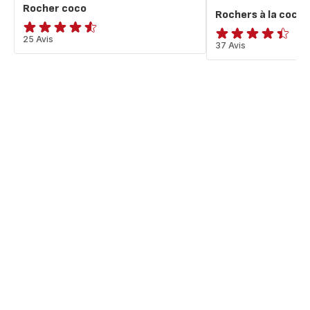
Rocher coco
Rochers à la coco
ratings.4.5
25 Avis
ratings.4.4
37 Avis