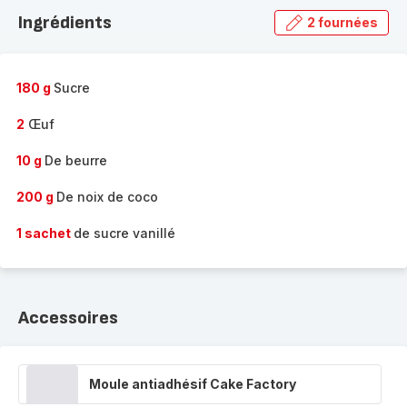
la
Ingrédients
2 fournées
gamme
complète
-
180 g
Sucre
2
Œuf
10 g
De beurre
200 g
De noix de coco
1 sachet
de sucre vanillé
Accessoires
Moule antiadhésif Cake Factory