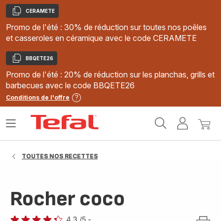
CERAMETE
Copier
Promo de l'été : 30% de réduction sur toutes nos poêles
et casseroles en céramique avec le code CERAMETE
BBQETE26
Copier
Promo de l'été : 20% de réduction sur les planchas, grills et
barbecues avec le code BBQETE26
Conditions de l'offre
Accueil
Ouvrir
Mon
Mon
Tefal
le
compte
panie
menu
TOUTES NOS RECETTES
Rocher coco
4.3
/5
-