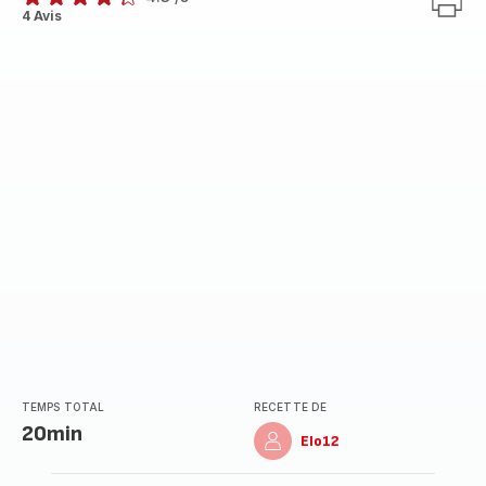
ratings.4.3
4 Avis
TEMPS TOTAL
RECETTE DE
20min
Elo12