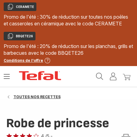
CERAMETE
Copier
Promo de l'été : 30% de réduction sur toutes nos poêles
et casseroles en céramique avec le code CERAMETE
BBQETE26
Copier
Promo de l'été : 20% de réduction sur les planchas, grills et
barbecues avec le code BBQETE26
Conditions de l'offre
Accueil
Ouvrir
Mon
Mon
Tefal
le
compte
panie
menu
TOUTES NOS RECETTES
Robe de princesse
4
/5
-