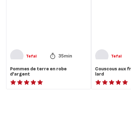
terre
fruits
en
en
robe
robe
d'argent
de
lard
35min
Tefal
Tefal
Pommes de terre en robe
Couscous aux fruit
d'argent
lard
ratings.NaN
ratings.NaN