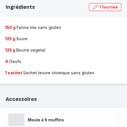
la
Ingrédients
1 fournée
gamme
complète
-
150 g
Farine mix sans gluten
125 g
Sucre
125 g
Beurre vegetal
4
Oeufs
1 sachet
Sachet levure chimique sans gluten
Accessoires
Moule à 6 muffins