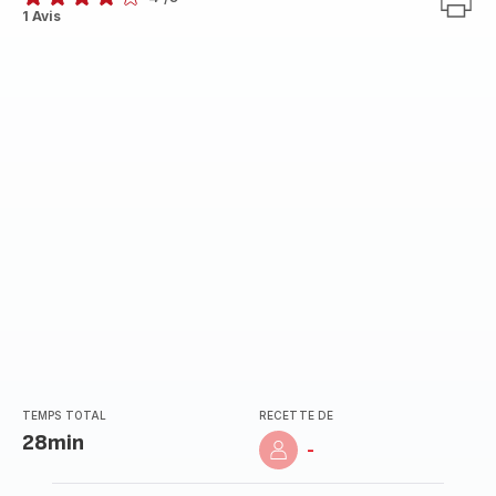
Avis
1 Avis
4
étoiles
(moyenne)
TEMPS TOTAL
RECETTE DE
28min
-