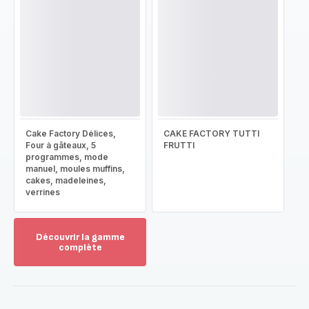
Cake Factory Délices,
CAKE FACTORY TUTTI
Four à gâteaux, 5
FRUTTI
programmes, mode
manuel, moules muffins,
cakes, madeleines,
verrines
Découvrir la gamme
complète
Voir
plus...
-
Découvrir