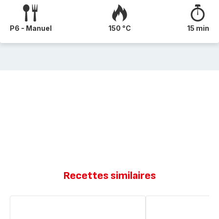
P6 - Manuel
150 °C
15 min
Recettes similaires
Pommes
Couscous
de
aux