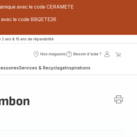
 céramique avec le code CERAMETE
ues avec le code BBQETE26
 2 ans & 15 ans de réparabilité
Nos magasins
Besoin d'aide ?
Nos
Besoin
Mon
Mon
magasins
d'aide
compte
panier
cessoires
Services & Recyclage
Inspirations
?
ambon