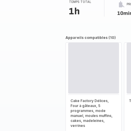
(moyenne)
TEMPS TOTAL
PR
1h
10mi
Appareils compatibles (10)
Cake Factory Délices,
T
Four à gâteaux, 5
programmes, mode
manuel, moules muffins,
cakes, madeleines,
verrines