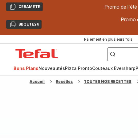
Promo de l'été
CERAMETE
Copier
Promo d
BBQETE26
Copier
Paiement en plusieurs fois
["Poêles
inox,
Accueil
Cake
Factory,
Tefal
Planchas,
Céramique..."]
Bons Plans
Nouveautés
Pizza Pronto
Couteaux Eversharp
P
Accueil
Recettes
TOUTES NOS RECETTES