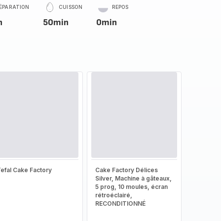
ÉPARATION
CUISSON
REPOS
n
50min
0min
efal Cake Factory
Cake Factory Délices
Silver, Machine à gâteaux,
5 prog, 10 moules, écran
rétroéclairé,
RECONDITIONNÉ