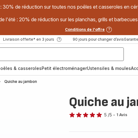
 : 30% de réduction sur toutes nos poêles et casseroles en
e l'été : 20% de réduction sur les planchas, grills et barbec
Conditions de l'offre
Livraison offerte* en 3 jours
90 jours pour changer d’avis
Garantie
oêles & casseroles
Petit électroménager
Ustensiles & moules
Ac
Quiche au jambon
Quiche au j
5
/5
-
1 Avis
Avis
5
étoiles