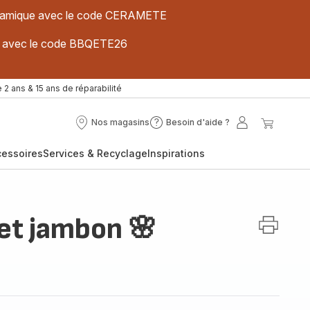
 céramique avec le code CERAMETE
ues avec le code BBQETE26
 2 ans & 15 ans de réparabilité
Nos magasins
Besoin d'aide ?
Nos
Besoin
Mon
Mon
magasins
d'aide
compte
panier
cessoires
Services & Recyclage
Inspirations
?
et jambon 🌸