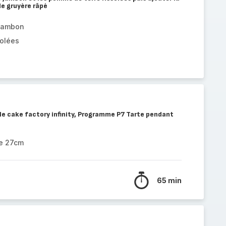
de gruyère râpé
 jambon
solées
le cake factory infinity, Programme P7 Tarte pendant
le 27cm
65 min