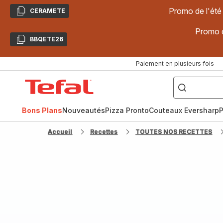
Promo de l'été
CERAMETE
Copier
Promo d
BBQETE26
Copier
Paiement en plusieurs fois
["Poêles
inox,
Accueil
Cake
Factory,
Tefal
Planchas,
Céramique..."]
Bons Plans
Nouveautés
Pizza Pronto
Couteaux Eversharp
P
Accueil
Recettes
TOUTES NOS RECETTES