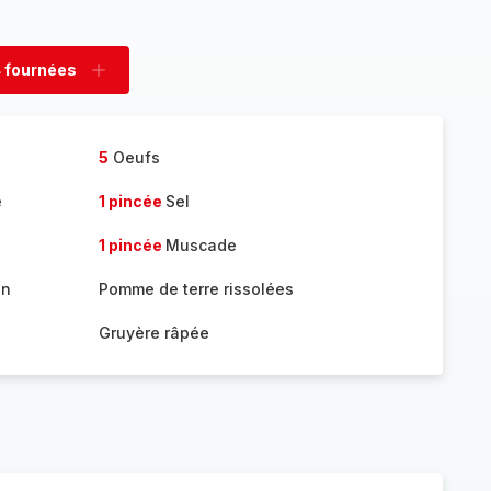
 fournées
rimer
Ajouter
nées
fournées
5
Oeufs
e
1 pincée
Sel
1 pincée
Muscade
on
Pomme de terre rissolées
Gruyère râpée