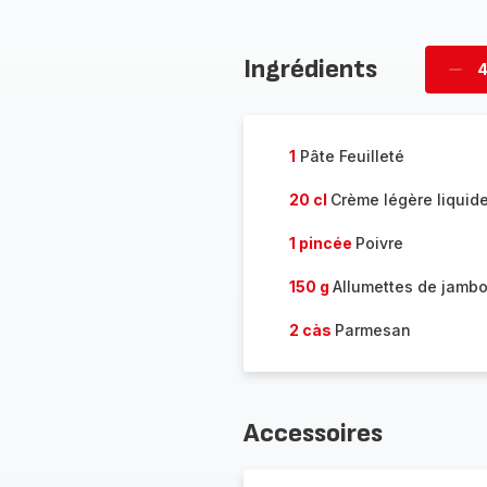
Ingrédients
4
Supp
four
1
Pâte Feuilleté
20 cl
Crème légère liquid
1 pincée
Poivre
150 g
Allumettes de jamb
2 càs
Parmesan
Accessoires