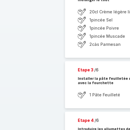
20cl Crème légère l
1pincée Sel
1pincée Poivre
1pincée Muscade
2càs Parmesan
Etape 3
/6
Installer la pâte feuilletée
avec la fourchette
1 Pâte Feuilleté
Etape 4
/6
Introduire les allumettes d