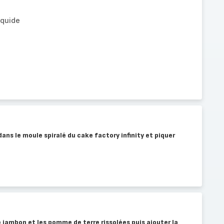
iquide
 dans le moule spiralé du cake factory infinity et piquer
e jambon et les pomme de terre rissolées puis ajouter la