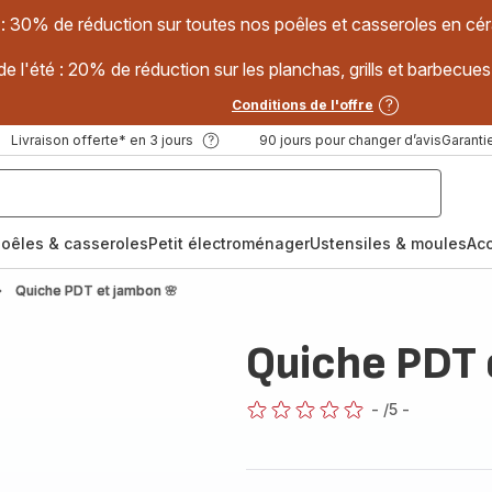
 : 30% de réduction sur toutes nos poêles et casseroles en
e l'été : 20% de réduction sur les planchas, grills et barbec
Conditions de l'offre
Livraison offerte* en 3 jours
90 jours pour changer d’avis
Garantie
oêles & casseroles
Petit électroménager
Ustensiles & moules
Ac
Quiche PDT et jambon 🌸
Quiche PDT 
-
/5
-
ratings.0