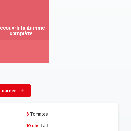
écouvrir la gamme
complète
ir
us...
couvrir
amme
mplète
 fournée
rimer
Ajouter
née
fournée
3
Tomates
10 càs
Lait