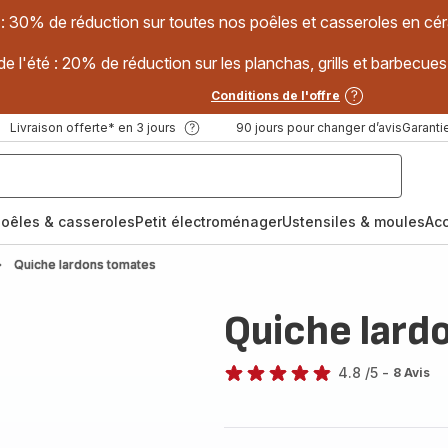
 : 30% de réduction sur toutes nos poêles et casseroles en
e l'été : 20% de réduction sur les planchas, grills et barbec
Conditions de l'offre
Livraison offerte* en 3 jours
90 jours pour changer d’avis
Garantie
oêles & casseroles
Petit électroménager
Ustensiles & moules
Ac
Quiche lardons tomates
Quiche lard
4.8
/5
-
8 Avis
ratings.4.8