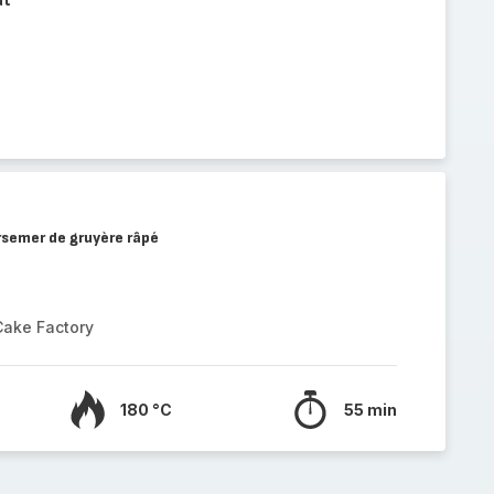
ut
rsemer de gruyère râpé
Cake Factory
180 °C
55 min