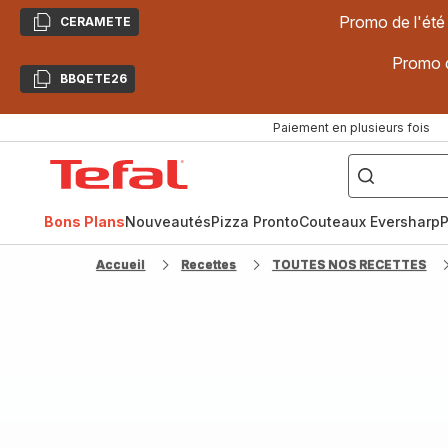
Promo de l'été
CERAMETE
Copier
Promo d
BBQETE26
Copier
Paiement en plusieurs fois
["Poêles
inox,
Accueil
Cake
Factory,
Tefal
Planchas,
Céramique..."]
Bons Plans
Nouveautés
Pizza Pronto
Couteaux Eversharp
P
Accueil
Recettes
TOUTES NOS RECETTES