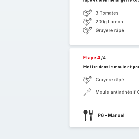
râpé et bien mélanger le to
3 Tomates
200g Lardon
Gruyère râpé
Etape 4
/4
Mettre dans le moule et pa
Gruyère râpé
Moule antiadhésif 
P6 - Manuel