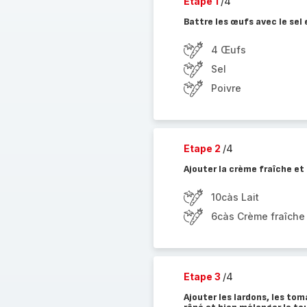
Etape 1
/4
Battre les œufs avec le sel 
4 Œufs
Sel
Poivre
Etape 2
/4
Ajouter la crème fraîche et 
10càs Lait
6càs Crème fraîche
Etape 3
/4
Ajouter les lardons, les t