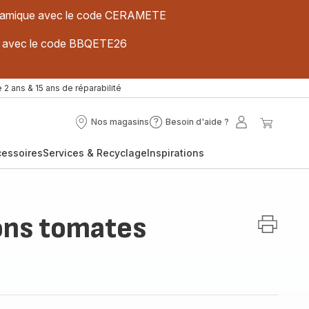
 céramique avec le code CERAMETE
ues avec le code BBQETE26
 2 ans & 15 ans de réparabilité
Nos magasins
Besoin d'aide ?
Nos
Besoin
Mon
Mon
magasins
d'aide
compte
panier
cessoires
Services & Recyclage
Inspirations
?
ons tomates