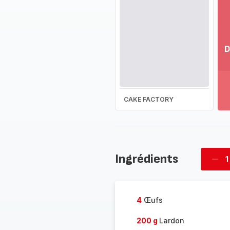
D
Vo
pl
-
Dé
CAKE FACTORY
la
g
co
-
Ingrédients
1
Supp
four
4
Œufs
200 g
Lardon