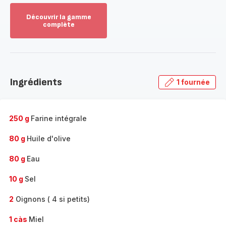
Découvrir la gamme
complète
Voir
plus...
-
Découvrir
la
Ingrédients
1 fournée
gamme
complète
-
250 g
Farine intégrale
80 g
Huile d'olive
80 g
Eau
10 g
Sel
2
Oignons ( 4 si petits)
1 càs
Miel