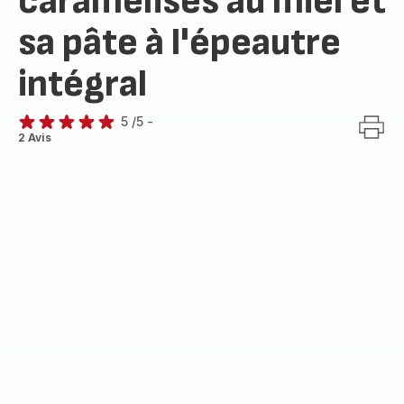
caramélisés au miel et
sa pâte à l'épeautre
intégral
5
/5
-
Avis
2 Avis
5
étoiles
(moyenne)