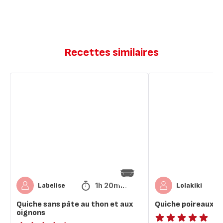
Recettes similaires
Quiche
Quiche
sans
poireaux
pâte
et
au
oignons
thon
et
aux
oignons
1h 20min
Labelise
Lolakiki
Quiche sans pâte au thon et aux
Quiche poireaux e
oignons