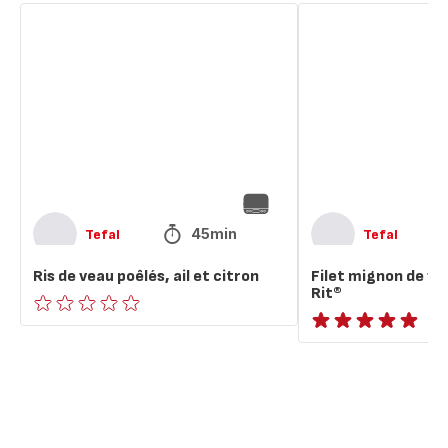
Ris
Filet
de
mignon
veau
de
poêlés,
veau
ail
à
et
la
citron
Vache
qui
Rit®
45min
Tefal
Tefal
Ris de veau poêlés, ail et citron
Filet mignon de vea
Rit®
ratings.0
ratings.NaN