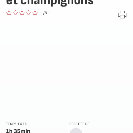
et champignons
-
/5
-
ratings.0
TEMPS TOTAL
RECETTE DE
1h 35min