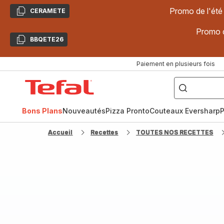
Promo de l'été
CERAMETE
Copier
Promo d
BBQETE26
Copier
Paiement en plusieurs fois
["Poêles
inox,
Accueil
Cake
Factory,
Tefal
Planchas,
Céramique..."]
Bons Plans
Nouveautés
Pizza Pronto
Couteaux Eversharp
P
Accueil
Recettes
TOUTES NOS RECETTES