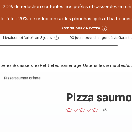
 : 30% de réduction sur toutes nos poêles et casseroles en
e l'été : 20% de réduction sur les planchas, grills et barbec
Conditions de l'offre
Livraison offerte* en 3 jours
90 jours pour changer d’avis
Garantie
oêles & casseroles
Petit électroménager
Ustensiles & moules
Ac
Pizza saumon crème
Pizza saum
-
/5
-
ratings.0