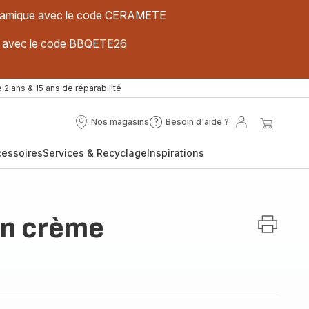
 céramique avec le code CERAMETE
ues avec le code BBQETE26
 2 ans & 15 ans de réparabilité
Nos magasins
Besoin d'aide ?
Nos
Besoin
Mon
Mon
magasins
d'aide
compte
panier
cessoires
Services & Recyclage
Inspirations
?
on crème