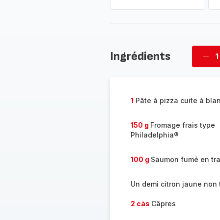
Ingrédients
1
Supp
pizz
1
Pâte à pizza cuite à bla
150 g
Fromage frais type
Philadelphia®
100 g
Saumon fumé en tr
Un demi citron jaune non t
2 càs
Câpres