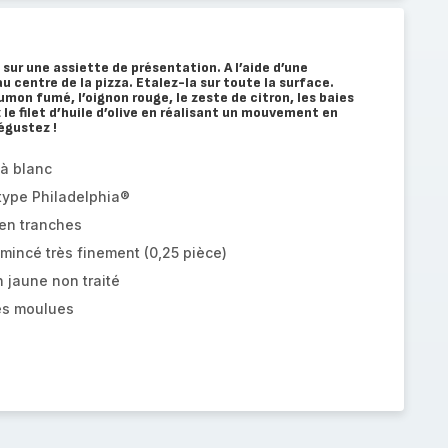
 sur une assiette de présentation. A l’aide d’une
au centre de la pizza. Etalez-la sur toute la surface.
mon fumé, l’oignon rouge, le zeste de citron, les baies
 le filet d’huile d’olive en réalisant un mouvement en
égustez !
 à blanc
type Philadelphia®
en tranches
incé très finement (0,25 pièce)
n jaune non traité
es moulues