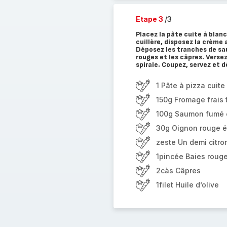
Etape 3
/3
Placez la pâte cuite à blanc
cuillère, disposez la crème 
Déposez les tranches de sau
rouges et les câpres. Versez
spirale. Coupez, servez et d
1 Pâte à pizza cuite
150g Fromage frais 
100g Saumon fumé 
30g Oignon rouge ém
zeste Un demi citro
1pincée Baies roug
2càs Câpres
1filet Huile d’olive