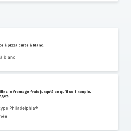
te à pizza cuite à blanc.
 à blanc
illez le fromage frais jusqu’à ce qu’il soit souple.
ngez.
type Philadelphia®
chée