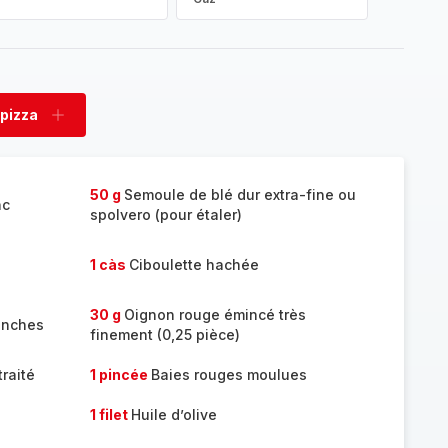
 pizza
rimer
Ajouter
a
pizza
50 g
Semoule de blé dur extra-fine ou
nc
spolvero (pour étaler)
1 càs
Ciboulette hachée
30 g
Oignon rouge émincé très
anches
finement (0,25 pièce)
raité
1 pincée
Baies rouges moulues
1 filet
Huile d’olive