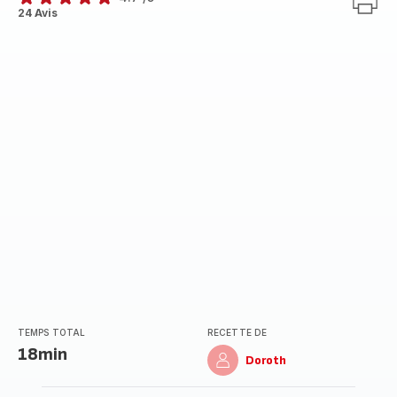
ratings.4.7
24 Avis
TEMPS TOTAL
RECETTE DE
18min
Doroth