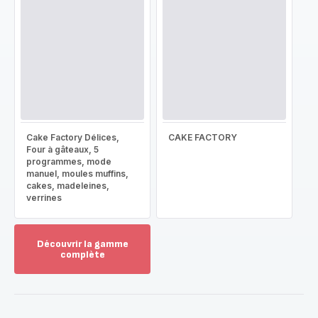
Cake Factory Délices,
CAKE FACTORY
Four à gâteaux, 5
programmes, mode
manuel, moules muffins,
cakes, madeleines,
verrines
Découvrir la gamme
complète
Voir
plus...
-
Découvrir