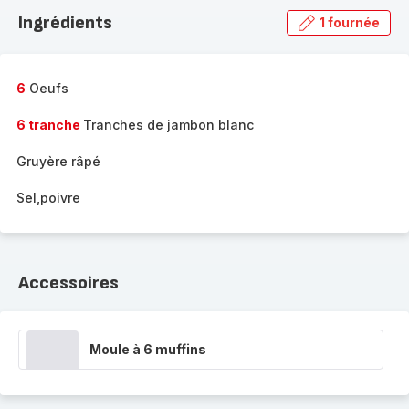
la
Ingrédients
1 fournée
gamme
complète
-
6
Oeufs
6 tranche
Tranches de jambon blanc
Gruyère râpé
Sel,poivre
Accessoires
Moule à 6 muffins