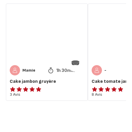
Cake
Cake
jambon
tomate
gruyère
jambon
gruyère
1h 30min
Mamie
-
Cake jambon gruyère
Cake tomate jamb
Avis
3 Avis
Avis
8 Avis
5
5
étoiles
étoiles
(moyenne)
(moyenne)