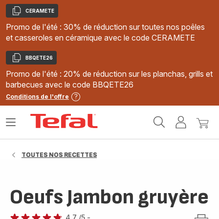
CERAMETE
Copier
Promo de l'été : 30% de réduction sur toutes nos poêles
et casseroles en céramique avec le code CERAMETE
BBQETE26
Copier
Promo de l'été : 20% de réduction sur les planchas, grills et
barbecues avec le code BBQETE26
Conditions de l'offre
Accueil
Ouvrir
Mon
Mon
Tefal
le
compte
panie
menu
TOUTES NOS RECETTES
Oeufs Jambon gruyère
4.7
/5
-