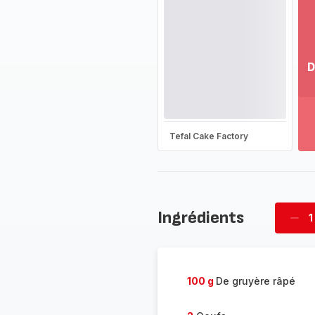
D
Vo
pl
-
Dé
Tefal Cake Factory
la
g
co
-
Ingrédients
1
Supp
four
100 g
De gruyère râpé