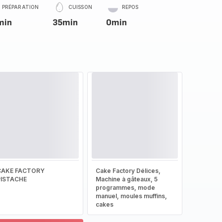
PRÉPARATION
CUISSON
REPOS
min
35min
0min
CAKE FACTORY
Cake Factory Délices,
PISTACHE
Machine à gâteaux, 5
programmes, mode
manuel, moules muffins,
cakes