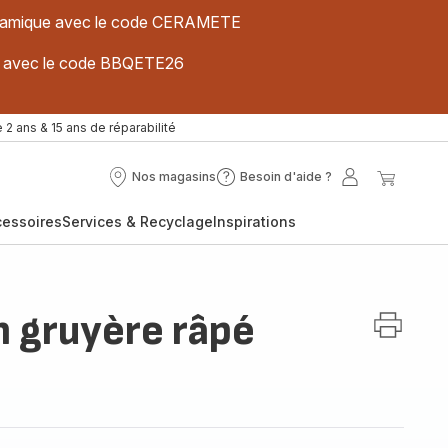
 céramique avec le code CERAMETE
ues avec le code BBQETE26
 2 ans & 15 ans de réparabilité
Nos magasins
Besoin d'aide ?
Nos
Besoin
Mon
Mon
magasins
d'aide
compte
panier
cessoires
Services & Recyclage
Inspirations
?
 gruyère râpé