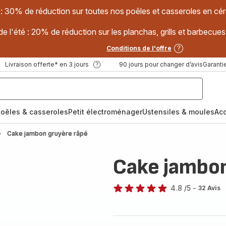
 : 30% de réduction sur toutes nos poêles et casseroles en
e l'été : 20% de réduction sur les planchas, grills et barbec
Conditions de l'offre
Livraison offerte* en 3 jours
90 jours pour changer d’avis
Garantie
oêles & casseroles
Petit électroménager
Ustensiles & moules
Ac
Cake jambon gruyère râpé
Cake jambon
4.8
/5
-
32 Avis
ratings.4.8