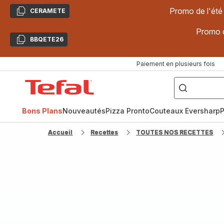
Promo de l'été
CERAMETE
Copier
Promo d
BBQETE26
Copier
Paiement en plusieurs fois
["Poêles
inox,
Accueil
Cake
Factory,
Tefal
Planchas,
Céramique..."]
Bons Plans
Nouveautés
Pizza Pronto
Couteaux Eversharp
P
Accueil
Recettes
TOUTES NOS RECETTES