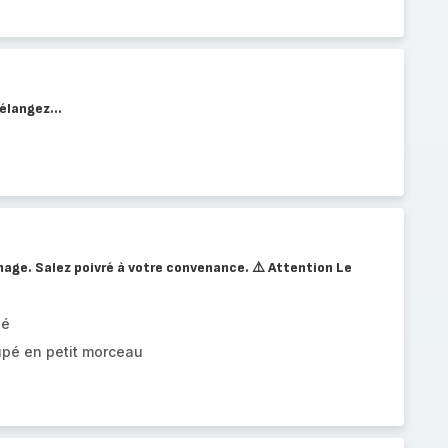
élangez...
omage. Salez poivré à votre convenance. ⚠️ Attention Le
pé
pé en petit morceau