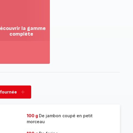
écouvrir la gamme
complète
ir
us...
couvrir
amme
mplète
 fournée
rimer
Ajouter
née
fournée
100 g
De jambon coupé en petit
morceau