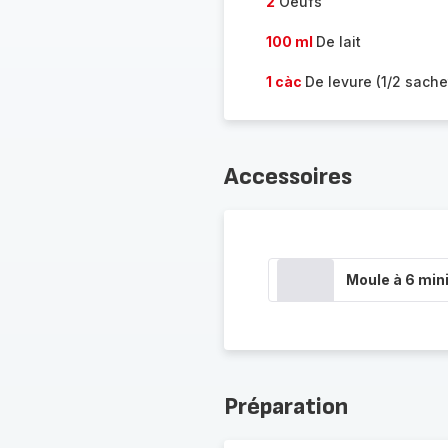
2
Oeufs
100 ml
De lait
1 càc
De levure (1/2 sache
Accessoires
Moule à 6 min
Préparation