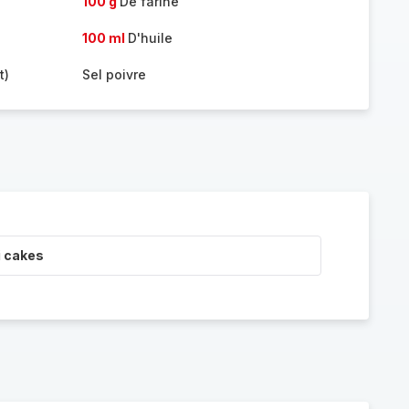
100 g
De farine
100 ml
D'huile
t)
Sel poivre
i cakes