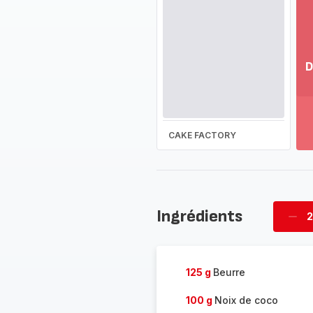
D
Vo
pl
-
Dé
CAKE FACTORY
la
g
co
-
Ingrédients
2
Supp
four
125 g
Beurre
100 g
Noix de coco