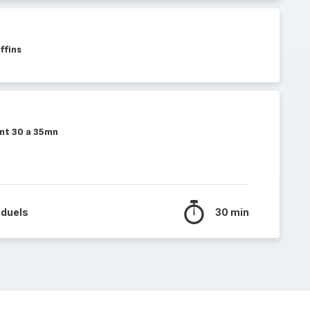
ffins
ant 30 a 35mn
iduels
30 min