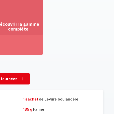
écouvrir la gamme
complète
ir
us...
couvrir
amme
mplète
 fournées
rimer
Ajouter
nées
fournées
1 sachet
de Levure boulangère
185 g
Farine