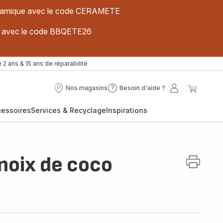
 céramique avec le code CERAMETE
ues avec le code BBQETE26
 2 ans & 15 ans de réparabilité
Nos magasins
Besoin d'aide ?
Nos
Besoin
Mon
Mon
magasins
d'aide
compte
panier
cessoires
Services & Recyclage
Inspirations
?
 noix de coco