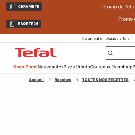
Promo de l'été
CERAMETE
Copier
Promo d
BBQETE26
Copier
Paiement en plusieurs fois
["Poêles
inox,
Accueil
Cake
Factory,
Tefal
Planchas,
Céramique..."]
Bons Plans
Nouveautés
Pizza Pronto
Couteaux Eversharp
P
Accueil
Recettes
TOUTES NOS RECETTES