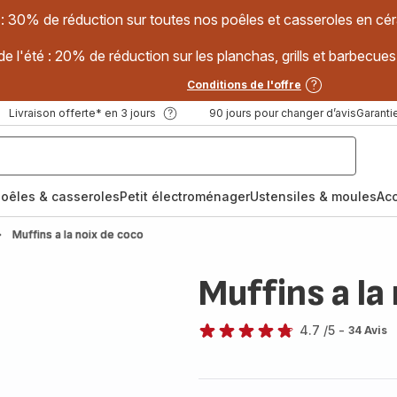
 : 30% de réduction sur toutes nos poêles et casseroles en
e l'été : 20% de réduction sur les planchas, grills et barbec
Conditions de l'offre
Livraison offerte* en 3 jours
90 jours pour changer d’avis
Garantie
oêles & casseroles
Petit électroménager
Ustensiles & moules
Ac
Muffins a la noix de coco
Muffins a la
4.7
/5
-
34 Avis
ratings.4.7