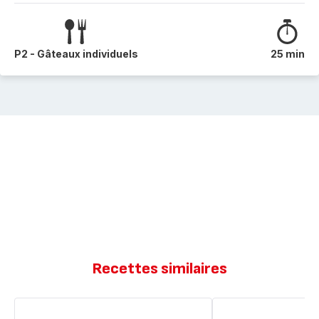
P2 - Gâteaux individuels
25 min
Recettes similaires
Muffins
Muffins
américain
à