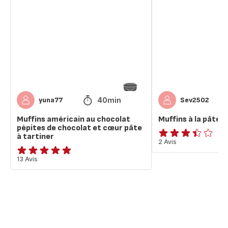
au
la
chocolat
pâte
pépites
à
de
tartiner
chocolat
et
cœur
pâte
à
40min
yuna77
Sev2502
tartiner
Muffins américain au chocolat
Muffins à la pâte à
pépites de chocolat et cœur pâte
à tartiner
ratings.3.4
2 Avis
Avis
13 Avis
5
étoiles
(moyenne)