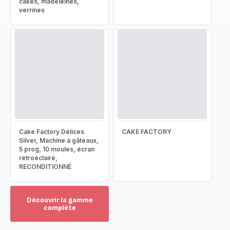
cakes, madeleines,
verrines
Cake Factory Délices
CAKE FACTORY
Silver, Machine à gâteaux,
5 prog, 10 moules, écran
rétroéclairé,
RECONDITIONNÉ
Découvrir la gamme
complète
Voir
plus...