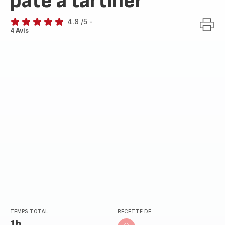
pâte à tartiner
4.8
/5
-
ratings.4.8
4 Avis
TEMPS TOTAL
RECETTE DE
1h