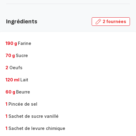
-
Découvrir
la
Ingrédients
2 fournées
gamme
complète
-
190 g
Farine
70 g
Sucre
2
Oeufs
120 ml
Lait
60 g
Beurre
1
Pincée de sel
1
Sachet de sucre vanillé
1
Sachet de levure chimique