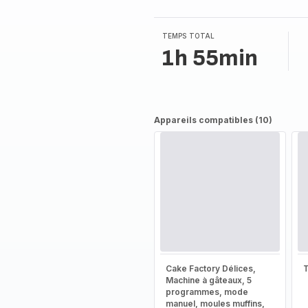
3
étoiles
(moyenne)
TEMPS TOTAL
1h 55min
Appareils compatibles (10)
Cake Factory Délices,
T
Machine à gâteaux, 5
programmes, mode
manuel, moules muffins,