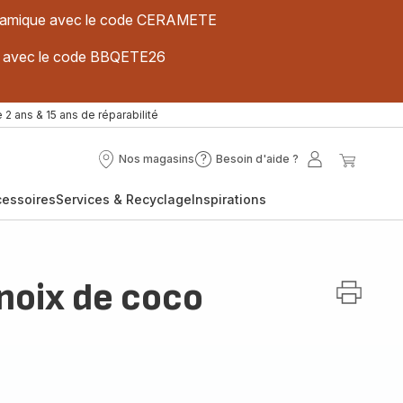
 céramique avec le code CERAMETE
ues avec le code BBQETE26
 2 ans & 15 ans de réparabilité
Nos magasins
Besoin d'aide ?
Nos
Besoin
Mon
Mon
magasins
d'aide
compte
panier
cessoires
Services & Recyclage
Inspirations
?
 noix de coco