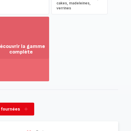
cakes, madeleines,
verrines
écouvrir la gamme
complète
ir
us...
couvrir
amme
mplète
 fournées
rimer
Ajouter
nées
fournées