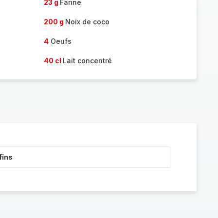
23 g
Farine
200 g
Noix de coco
4
Oeufs
40 cl
Lait concentré
fins