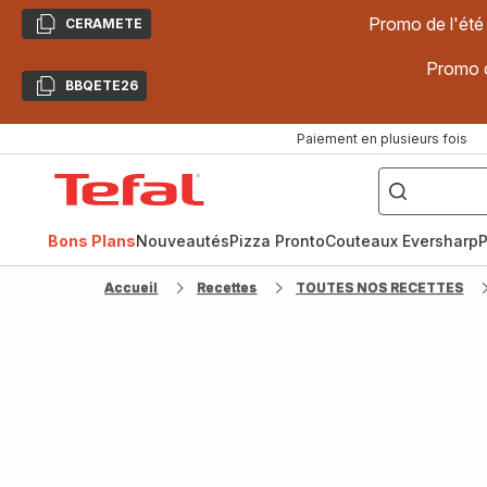
Promo de l'été
CERAMETE
Copier
Promo d
BBQETE26
Copier
Paiement en plusieurs fois
["Poêles
inox,
Accueil
Cake
Factory,
Tefal
Planchas,
Céramique..."]
Bons Plans
Nouveautés
Pizza Pronto
Couteaux Eversharp
P
Accueil
Recettes
TOUTES NOS RECETTES