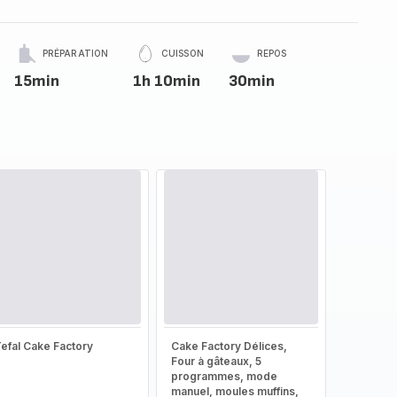
PRÉPARATION
CUISSON
REPOS
15min
1h 10min
30min
efal Cake Factory
Cake Factory Délices,
Four à gâteaux, 5
programmes, mode
manuel, moules muffins,