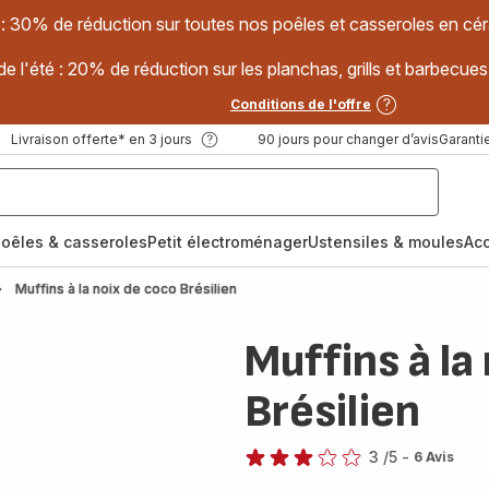
 : 30% de réduction sur toutes nos poêles et casseroles en
e l'été : 20% de réduction sur les planchas, grills et barbec
Conditions de l'offre
Livraison offerte* en 3 jours
90 jours pour changer d’avis
Garantie
oêles & casseroles
Petit électroménager
Ustensiles & moules
Ac
Muffins à la noix de coco Brésilien
Muffins à la
Brésilien
3
/5
-
6 Avis
Avis