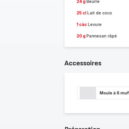
24 g
Beurre
25 cl
Lait de coco
1 càc
Levure
20 g
Parmesan râpé
Accessoires
Moule à 6 muf