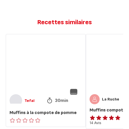
Recettes similaires
Muffins
Muffins
à
compote
la
🍏
compote
🍓
de
pomme
La Ruche
30min
Tefal
Muffins compote 
Muffins à la compote de pomme
Avis
14 Avis
ratings.0
5