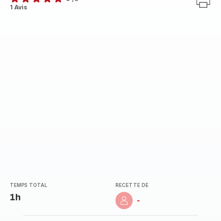
Avis
1 Avis
5
étoiles
(moyenne)
TEMPS TOTAL
RECETTE DE
1h
-