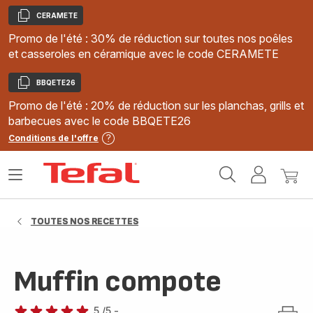
CERAMETE
Copier
Promo de l'été : 30% de réduction sur toutes nos poêles
et casseroles en céramique avec le code CERAMETE
BBQETE26
Copier
Promo de l'été : 20% de réduction sur les planchas, grills et
barbecues avec le code BBQETE26
Conditions de l'offre
Accueil
Ouvrir
Mon
Mon
Tefal
le
compte
panie
menu
TOUTES NOS RECETTES
Muffin compote
5
/5
-