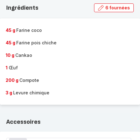
la
Ingrédients
6 fournées
gamme
complète
-
45 g
Farine coco
45 g
Farine pois chiche
10 g
Cankao
1
Œuf
200 g
Compote
3 g
Levure chimique
Accessoires