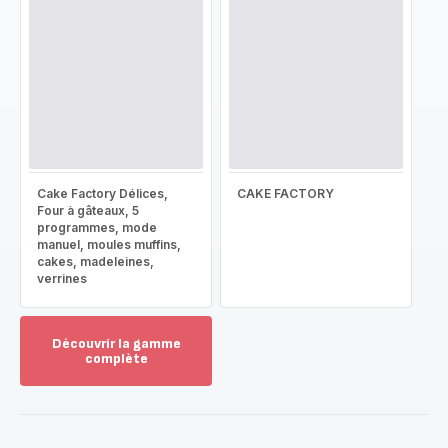
Cake Factory Délices,
CAKE FACTORY
Four à gâteaux, 5
programmes, mode
manuel, moules muffins,
cakes, madeleines,
verrines
Découvrir la gamme
complète
Voir
plus...
-
Découvrir