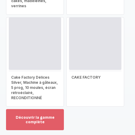
cakes, madeleines,
verrines
Cake Factory Délices
CAKE FACTORY
Silver, Machine à gâteaux,
5 prog, 10 moules, écran
rétroéclairé,
RECONDITIONNÉ
Découvrir la gamme
complète
Voir
plus...