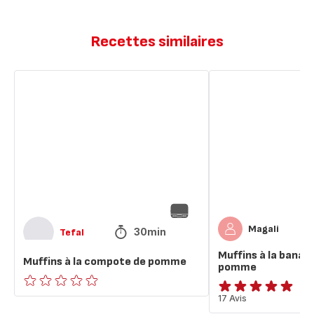
Recettes similaires
Muffins
Muffins
à
à
la
la
compote
banane
de
et
pomme
compote
de
pomme
Magali
30min
Tefal
Muffins à la bana
Muffins à la compote de pomme
pomme
ratings.0
Avis
17 Avis
5