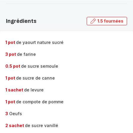
-
Découvrir
la
Ingrédients
1.5 fournées
gamme
complète
-
1 pot
de yaourt nature sucré
3 pot
de farine
0.5 pot
de sucre semoule
1 pot
de sucre de canne
1 sachet
de levure
1 pot
de compote de pomme
3
Oeufs
2 sachet
de sucre vanillé