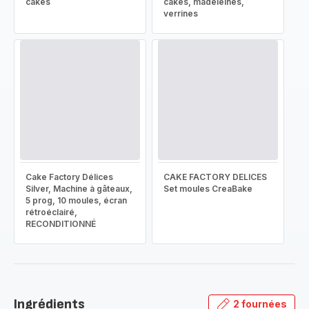
cakes
cakes, madeleines,
verrines
Cake Factory Délices
CAKE FACTORY DELICES
Silver, Machine à gâteaux,
Set moules CreaBake
5 prog, 10 moules, écran
rétroéclairé,
RECONDITIONNÉ
Ingrédients
2 fournées