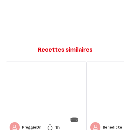
Recettes similaires
Muffins
Muffins
aux
salés
pommes
râpés
râpées
de
pomme
de
terre
1h
FroggieDn
Bénédicte