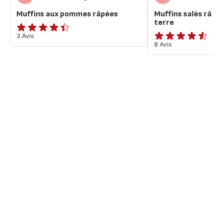
Muffins aux pommes râpées
Muffins salés râp
terre
ratings.4.4
3 Avis
ratings.4.5
8 Avis