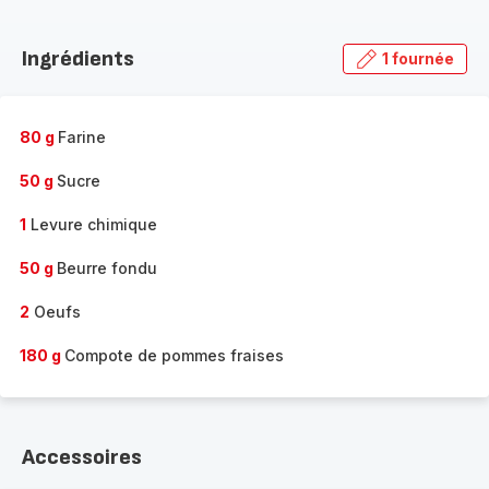
Découvrir
la
Ingrédients
1 fournée
gamme
complète
-
80 g
Farine
50 g
Sucre
1
Levure chimique
50 g
Beurre fondu
2
Oeufs
180 g
Compote de pommes fraises
Accessoires