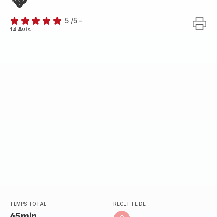
🍓
5
/5
-
Avis
14 Avis
5
étoiles
(moyenne)
TEMPS TOTAL
RECETTE DE
45min