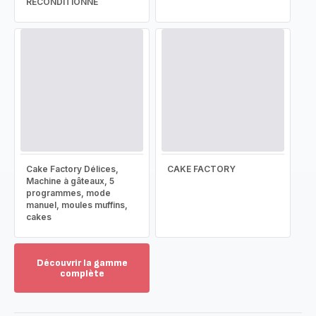
RECONDITIONNÉ
Cake Factory Délices,
CAKE FACTORY
Machine à gâteaux, 5
programmes, mode
manuel, moules muffins,
cakes
Découvrir la gamme
complète
Voir
plus...
-