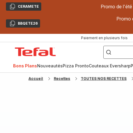
Promo de l'été
CERAMETE
Copier
Promo d
BBQETE26
Copier
Paiement en plusieurs fois
["Poêles
inox,
Accueil
Cake
Factory,
Tefal
Planchas,
Céramique..."]
Bons Plans
Nouveautés
Pizza Pronto
Couteaux Eversharp
P
Accueil
Recettes
TOUTES NOS RECETTES