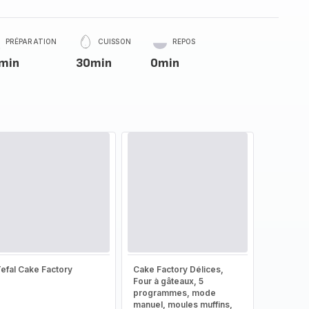
PRÉPARATION
CUISSON
REPOS
min
30min
0min
efal Cake Factory
Cake Factory Délices,
Four à gâteaux, 5
programmes, mode
manuel, moules muffins,