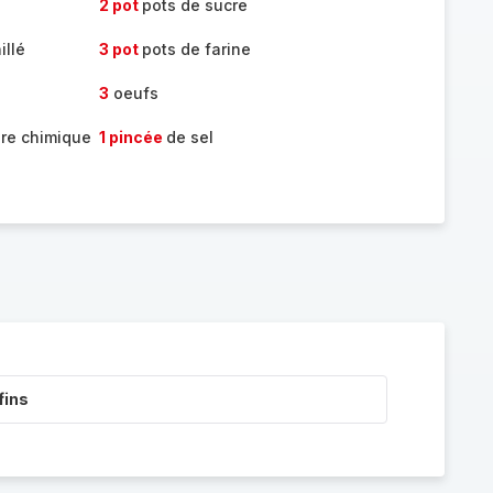
2 pot
pots de sucre
illé
3 pot
pots de farine
3
oeufs
ure chimique
1 pincée
de sel
fins