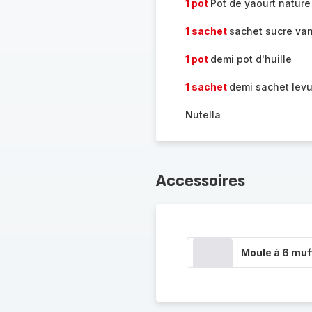
1 pot
Pot de yaourt nature
1 sachet
sachet sucre van
1 pot
demi pot d'huille
1 sachet
demi sachet lev
Nutella
Accessoires
Moule à 6 muf