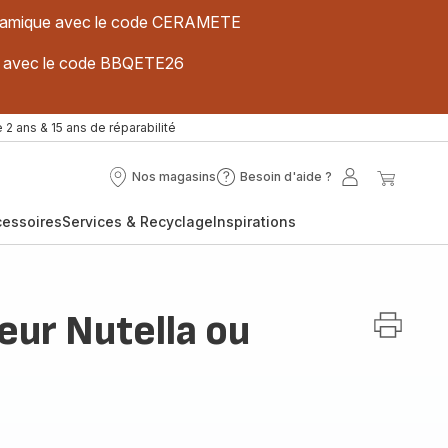
 céramique avec le code CERAMETE
ues avec le code BBQETE26
 2 ans & 15 ans de réparabilité
Nos magasins
Besoin d'aide ?
Nos
Besoin
Mon
Mon
magasins
d'aide
compte
panier
cessoires
Services & Recyclage
Inspirations
?
eur Nutella ou