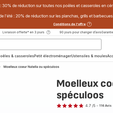
 : 30% de réduction sur toutes nos poêles et casseroles en
e l'été : 20% de réduction sur les planchas, grills et barbec
Conditions de l'offre
Livraison offerte* en 3 jours
90 jours pour changer d’avis
Garantie
oêles & casseroles
Petit électroménager
Ustensiles & moules
Ac
Moelleux coeur Nutella ou spéculoos
Moelleux co
spéculoos
4.7
/5
-
116 Avis
ratings.4.7