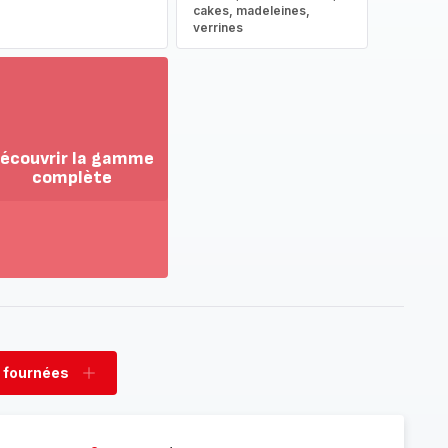
cakes, madeleines,
verrines
écouvrir la gamme
complète
ir
us...
couvrir
amme
mplète
 fournées
rimer
Ajouter
nées
fournées