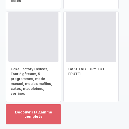
cakes
Cake Factory Délices,
CAKE FACTORY TUTTI
Four à gâteaux, 5
FRUTTI
programmes, mode
manuel, moules muffins,
cakes, madeleines,
verrines
Découvrir la gamme
complète
Voir
plus...