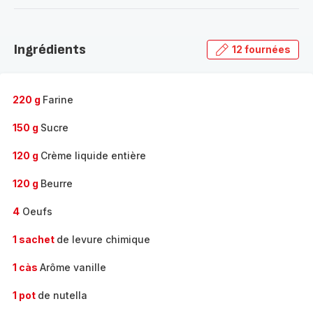
-
Découvrir
la
Ingrédients
12 fournées
gamme
complète
-
220 g
Farine
150 g
Sucre
120 g
Crème liquide entière
120 g
Beurre
4
Oeufs
1 sachet
de levure chimique
1 càs
Arôme vanille
1 pot
de nutella