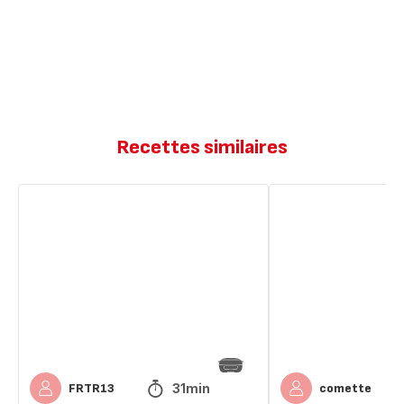
Recettes similaires
Moelleux
Moelleux
au
cœur
chocolat
coulant
noir
coeur
coulant
au
nutella
31min
FRTR13
comette