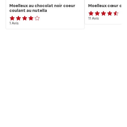
Moelleux au chocolat noir coeur
Moelleux cœur cou
coulant au nutella
ratings.4.5
11 Avis
Avis
1 Avis
4
étoiles
(moyenne)