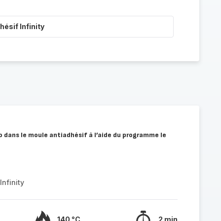
ésif Infinity
co dans le moule antiadhésif à l’aide du programme le
nfinity
140 °C
2 min