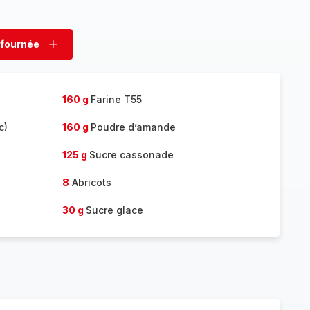
 fournée
rimer
Ajouter
née
fournée
160 g
Farine T55
c)
160 g
Poudre d’amande
125 g
Sucre cassonade
8
Abricots
30 g
Sucre glace