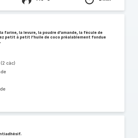
a farine, la levure, la poudre d’amande, la fécule de
ez petit à petit l’huile de coco préalablement fondue
.
(2 càc)
nde
ade
ntiadhésif.