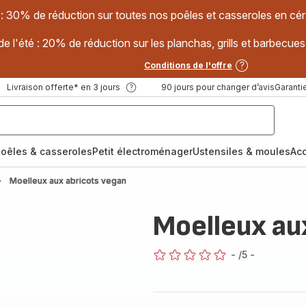
 : 30% de réduction sur toutes nos poêles et casseroles en
e l'été : 20% de réduction sur les planchas, grills et barbec
Conditions de l'offre
Livraison offerte* en 3 jours
90 jours pour changer d’avis
Garantie
oêles & casseroles
Petit électroménager
Ustensiles & moules
Ac
Moelleux aux abricots vegan
Moelleux au
-
/5
-
ratings.0