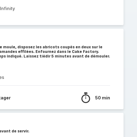
nfinity
le moule, disposez les abricots coupés en deux sur le
amandes effilées. Enfournez dans le Cake Factory.
s indiqué. Laissez tiédir 5 minutes avant de démouler.
es
tager
50 min
vant de servir.