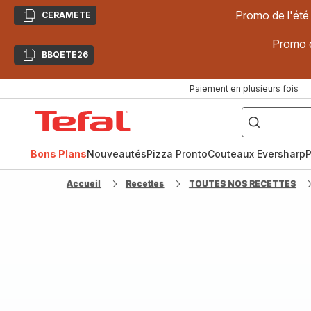
Promo de l'été
CERAMETE
Copier
Promo d
BBQETE26
Copier
Paiement en plusieurs fois
["Poêles
inox,
Accueil
Cake
Factory,
Tefal
Planchas,
Céramique..."]
Bons Plans
Nouveautés
Pizza Pronto
Couteaux Eversharp
P
Accueil
Recettes
TOUTES NOS RECETTES