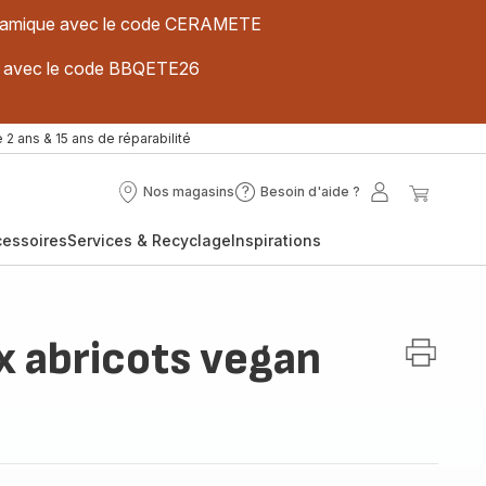
 céramique avec le code CERAMETE
ues avec le code BBQETE26
 2 ans & 15 ans de réparabilité
Nos magasins
Besoin d'aide ?
Nos
Besoin
Mon
Mon
magasins
d'aide
compte
panier
cessoires
Services & Recyclage
Inspirations
?
x abricots vegan