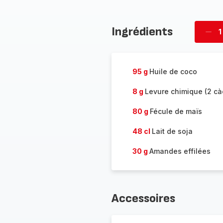
Ingrédients
1
Supp
four
95 g
Huile de coco
8 g
Levure chimique (2 cà
80 g
Fécule de maïs
48 cl
Lait de soja
30 g
Amandes effilées
Accessoires