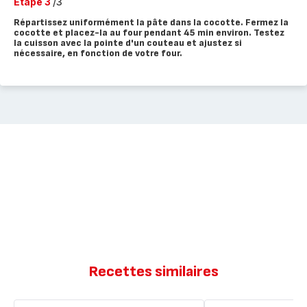
Etape 3
/3
Répartissez uniformément la pâte dans la cocotte. Fermez la
cocotte et placez-la au four pendant 45 min environ. Testez
la cuisson avec la pointe d'un couteau et ajustez si
nécessaire, en fonction de votre four.
Recettes similaires
Moelleux
Fondant