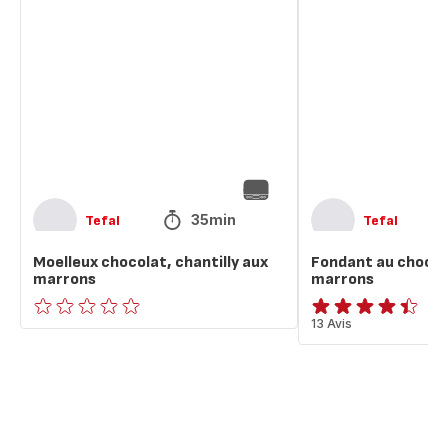
chocolat,
au
chantilly
chocolat
aux
et
marrons
aux
marrons
35min
Tefal
Tefal
Moelleux chocolat, chantilly aux
Fondant au chocol
marrons
marrons
ratings.0
ratings.4.4
13 Avis