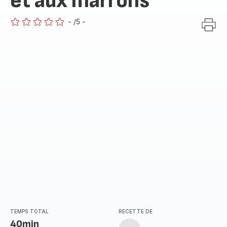
et aux marrons
-
/5
-
ratings.0
TEMPS TOTAL
RECETTE DE
40min