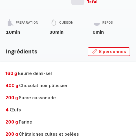
Tefal
PRÉPARATION
CUISSON
REPOS
10min
30min
0min
Ingrédients
8 personnes
160 g
Beurre demi-sel
400 g
Chocolat noir pâtissier
200 g
Sucre cassonade
4
Œufs
200 g
Farine
200 g
Châtaignes cuites et pelées