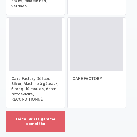
cakes, madeleines,
verrines
Cake Factory Délices
CAKE FACTORY
Silver, Machine à gâteaux,
5 prog, 10 moules, écran
rétroéclairé,
RECONDITIONNÉ
Découvrir la gamme
complète
Voir
plus...