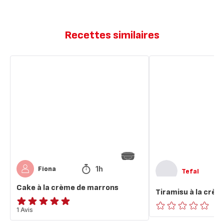
Recettes similaires
Cake
Tiramisu
à
à
la
la
crème
crème
de
de
marrons
marrons
1h
Fiona
Tefal
Cake à la crème de marrons
Tiramisu à la crè
Avis
1 Avis
ratings.0
5