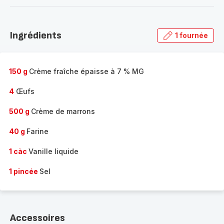
-
Découvrir
la
Ingrédients
1 fournée
gamme
complète
-
150 g
Crème fraîche épaisse à 7 % MG
4
Œufs
500 g
Crème de marrons
40 g
Farine
1 càc
Vanille liquide
1 pincée
Sel
Accessoires