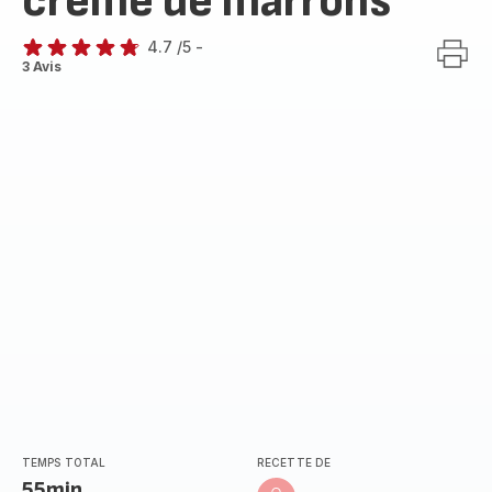
crème de marrons
4.7
/5
-
ratings.4.7
3 Avis
TEMPS TOTAL
RECETTE DE
55min