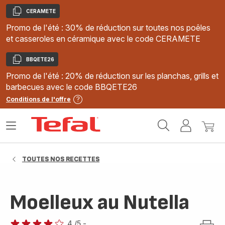
CERAMETE
Copier
Promo de l'été : 30% de réduction sur toutes nos poêles
et casseroles en céramique avec le code CERAMETE
BBQETE26
Copier
Promo de l'été : 20% de réduction sur les planchas, grills et
barbecues avec le code BBQETE26
Conditions de l'offre
Accueil
Ouvrir
Mon
Mon
Tefal
le
compte
panie
menu
TOUTES NOS RECETTES
Moelleux au Nutella
4
/5
-