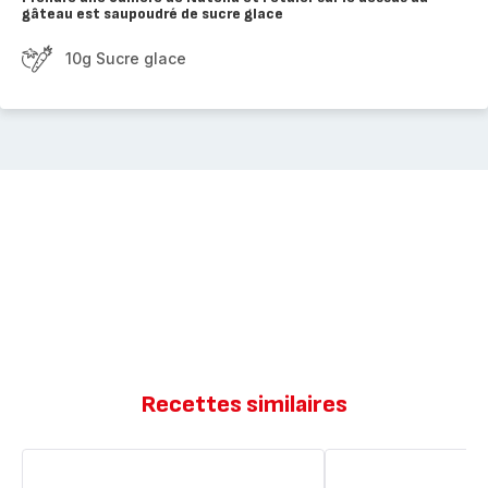
gâteau est saupoudré de sucre glace
10g Sucre glace
Recettes similaires
Gâteau
Minis
moelleux
moelleux