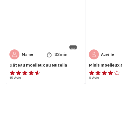
au
au
Nutella
Nutella
33min
Mame
Aurélie
Gâteau moelleux au Nutella
Minis moelleux au 
ratings.4.5
15 Avis
ratings.3.9
6 Avis