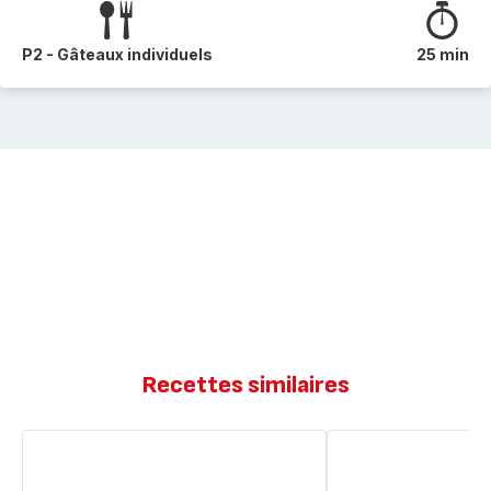
P2 - Gâteaux individuels
25 min
Recettes similaires
Moelleux
Moelleux
à
au
la
chocolat