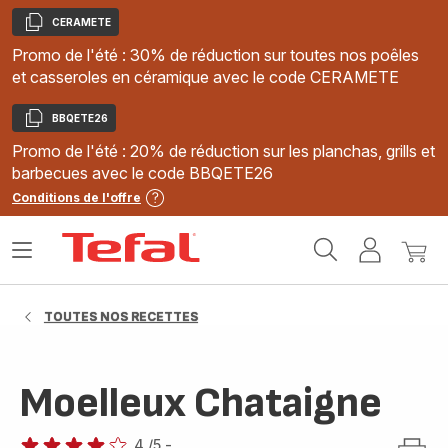
CERAMETE
Copier
Promo de l'été : 30% de réduction sur toutes nos poêles
et casseroles en céramique avec le code CERAMETE
BBQETE26
Copier
Promo de l'été : 20% de réduction sur les planchas, grills et
barbecues avec le code BBQETE26
Conditions de l'offre
Accueil
Ouvrir
Mon
Mon
Tefal
le
compte
panie
menu
TOUTES NOS RECETTES
Moelleux Chataigne
4
/5
-