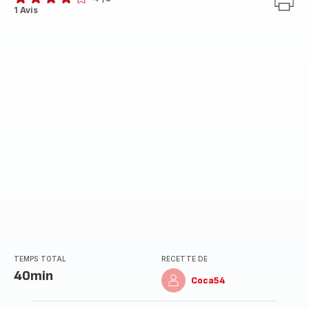
Avis
1 Avis
4
étoiles
(moyenne)
TEMPS TOTAL
RECETTE DE
40min
Coca54