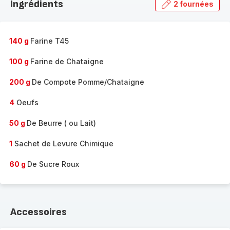
Ingrédients
2 fournées
gamme
complète
-
140 g
Farine T45
100 g
Farine de Chataigne
200 g
De Compote Pomme/Chataigne
4
Oeufs
50 g
De Beurre ( ou Lait)
1
Sachet de Levure Chimique
60 g
De Sucre Roux
Accessoires