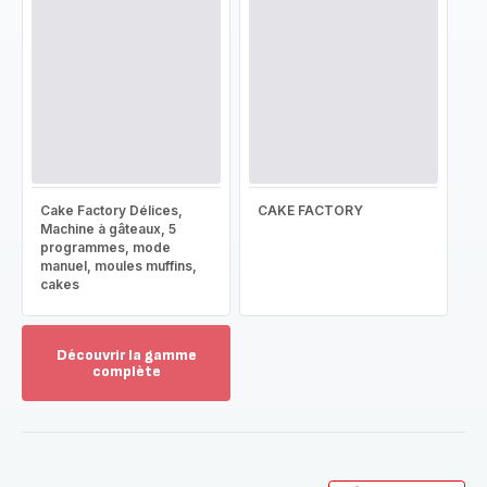
Cake Factory Délices,
CAKE FACTORY
Machine à gâteaux, 5
programmes, mode
manuel, moules muffins,
cakes
Découvrir la gamme
complète
Voir
plus...
-
Découvrir
la