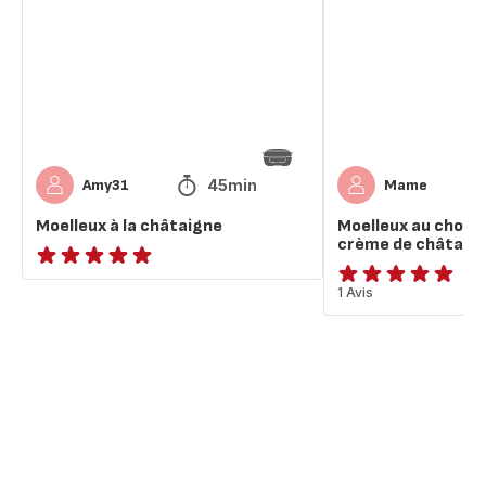
châtaigne
et
à
la
crème
de
châtaigne
45min
Amy31
Mame
Moelleux à la châtaigne
Moelleux au chocol
crème de châtaig
ratings.NaN
Avis
1 Avis
5
étoiles
(moyenne)