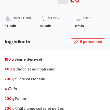
Tefal
PRÉPARATION
CUISSON
REPOS
10min
30min
0min
Ingrédients
8 personnes
160 g
Beurre demi-sel
400 g
Chocolat noir pâtissier
200 g
Sucre cassonade
4
Œufs
200 g
Farine
200 g
Châtaignes cuites et pelées