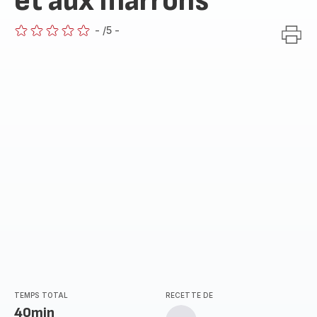
et aux marrons
-
/5
-
ratings.0
TEMPS TOTAL
RECETTE DE
40min