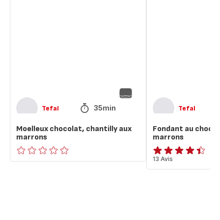
chocolat,
au
chantilly
chocolat
aux
et
marrons
aux
marrons
35min
Tefal
Tefal
Moelleux chocolat, chantilly aux
Fondant au chocol
marrons
marrons
ratings.0
ratings.4.4
13 Avis