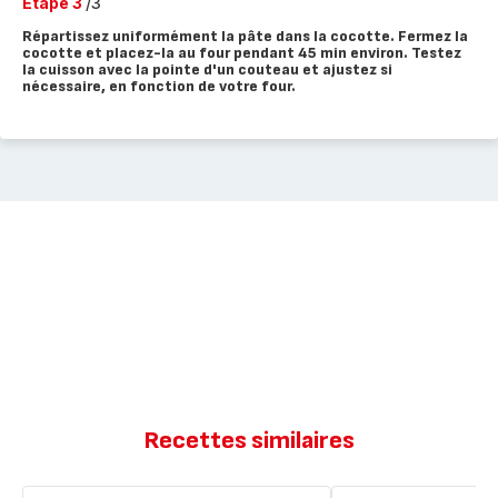
Etape 3
/3
Répartissez uniformément la pâte dans la cocotte. Fermez la
cocotte et placez-la au four pendant 45 min environ. Testez
la cuisson avec la pointe d'un couteau et ajustez si
nécessaire, en fonction de votre four.
Recettes similaires
Moelleux
Fondant