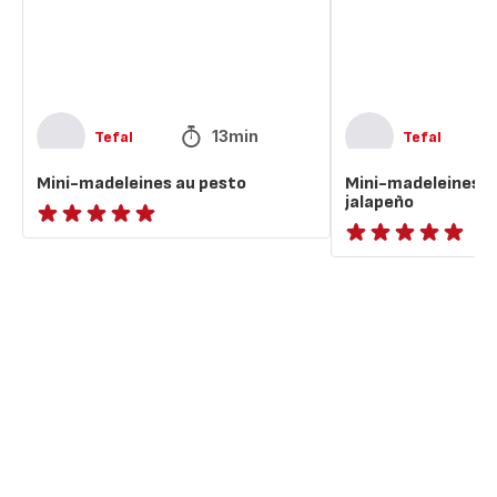
jalapeño
13min
Tefal
Tefal
Mini-madeleines au pesto
Mini-madeleines d
jalapeño
ratings.NaN
ratings.NaN