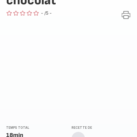
chocolat
-
/5
-
ratings.0
TEMPS TOTAL
RECETTE DE
18min