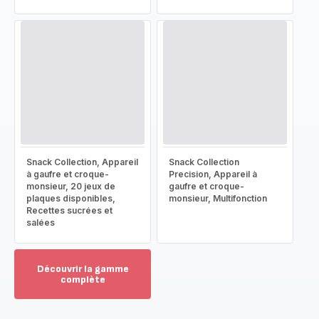
Snack Collection, Appareil
Snack Collection
à gaufre et croque-
Precision, Appareil à
monsieur, 20 jeux de
gaufre et croque-
plaques disponibles,
monsieur, Multifonction
Recettes sucrées et
salées
Découvrir la gamme
complète
Voir
plus...