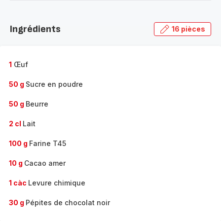
-
Découvrir
la
Ingrédients
16 pièces
gamme
complète
-
1
Œuf
50 g
Sucre en poudre
50 g
Beurre
2 cl
Lait
100 g
Farine T45
10 g
Cacao amer
1 càc
Levure chimique
30 g
Pépites de chocolat noir