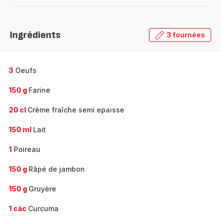
-
Découvrir
la
Ingrédients
3 fournées
gamme
complète
-
3
Oeufs
150 g
Farine
20 cl
Crème fraîche semi epaisse
150 ml
Lait
1
Poireau
150 g
Râpé de jambon
150 g
Gruyère
1 càc
Curcuma