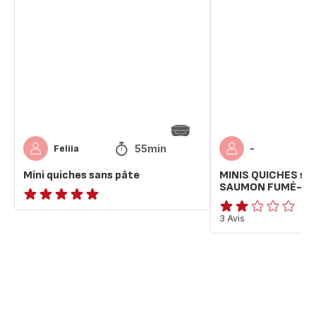
quiches
QUICHES
sans
sans
pâte
Pâte
SAUMON
FUMÉ-
POIREAUX
55min
Feliia
-
Mini quiches sans pâte
MINIS QUICHES sa
SAUMON FUMÉ-PO
ratings.NaN
Avis
3 Avis
2
étoiles
(moyenne)