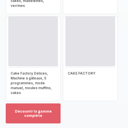
cakes, madeleines,
verrines
Cake Factory Délices,
CAKE FACTORY
Machine à gâteaux, 5
programmes, mode
manuel, moules muffins,
cakes
Découvrir la gamme
complète
Voir
plus...