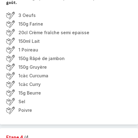
goût.
3 Oeufs
150g Farine
20cl Crème fraîche semi epaisse
150ml Lait
1 Poireau
150g Râpé de jambon
150g Gruyère
1càc Curcuma
1càc Curry
15g Beurre
Sel
Poivre
Etape 4
/4