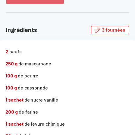
Voir
plus...
-
Découvrir
la
Ingrédients
3 fournées
gamme
complète
-
2
oeufs
250 g
de mascarpone
100 g
de beurre
100 g
de cassonade
1 sachet
de sucre vanillé
200 g
de farine
1 sachet
de levure chimique