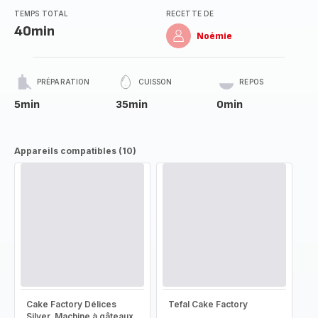
TEMPS TOTAL
RECETTE DE
40min
Noémie
PRÉPARATION
CUISSON
REPOS
5min
35min
0min
Appareils compatibles (10)
Cake Factory Délices
Tefal Cake Factory
Silver, Machine à gâteaux,