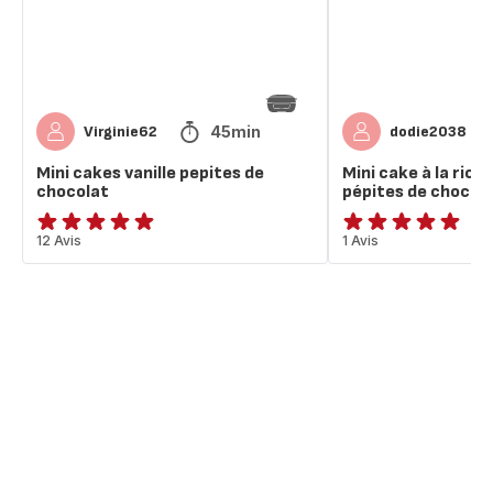
chocolat
et
aux
pépites
de
chocolat
45min
Virginie62
dodie2038
Mini cakes vanille pepites de
Mini cake à la rico
chocolat
pépites de chocol
ratings.4.9
12 Avis
Avis
1 Avis
5
étoiles
(moyenne)