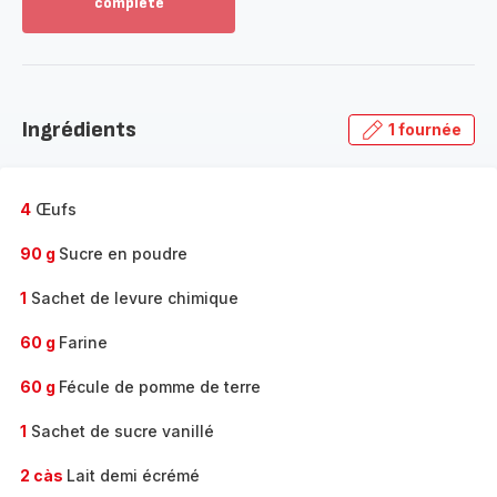
complète
Voir
plus...
-
Découvrir
la
Ingrédients
1 fournée
gamme
complète
-
4
Œufs
90 g
Sucre en poudre
1
Sachet de levure chimique
60 g
Farine
60 g
Fécule de pomme de terre
1
Sachet de sucre vanillé
2 càs
Lait demi écrémé