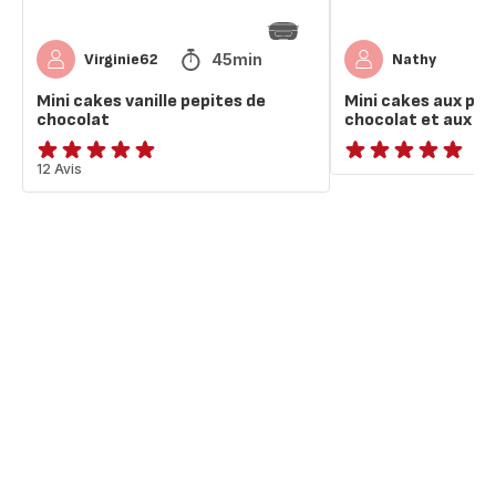
45min
Virginie62
Nathy
Mini cakes vanille pepites de
Mini cakes aux pép
chocolat
chocolat et aux po
ratings.4.9
12 Avis
ratings.NaN