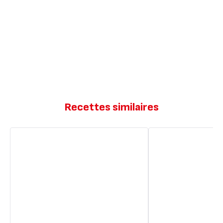
Recettes similaires
Marbré
Marbré
chocolat
vanille
vanille
chocolat