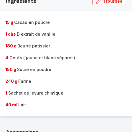
Ingrédients
1 fournée
gamme
complète
-
15 g
Cacao en poudre
1 càs
D extrait de vanille
180 g
Beurre patissier
4
Oeufs ( jaune et blanc séparés)
150 g
Sucre en poudre
240 g
Farine
1
Sachet de levure chimique
40 ml
Lait