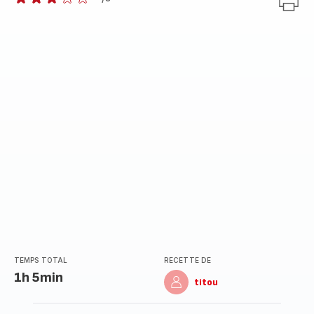
Avis
3
étoiles
(moyenne)
TEMPS TOTAL
RECETTE DE
1h 5min
titou