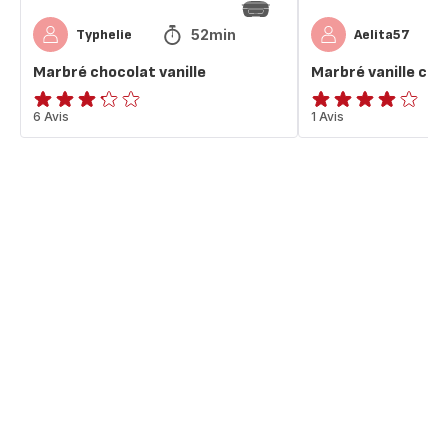
52min
Typhelie
Aelita57
Marbré chocolat vanille
Marbré vanille cho
ratings.3.2
6 Avis
Avis
1 Avis
4
étoiles
(moyenne)