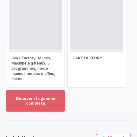
Cake Factory Délices,
CAKE FACTORY
Machine à gâteaux, 5
programmes, mode
manuel, moules muffins,
cakes
Découvrir la gamme
complète
Voir
plus...
-
Découvrir
la