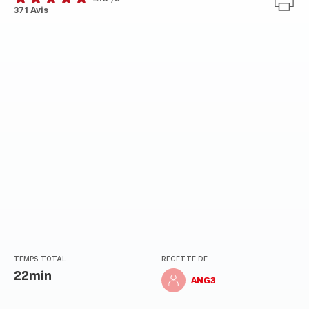
ratings.4.8
371 Avis
TEMPS TOTAL
RECETTE DE
22min
ANG3