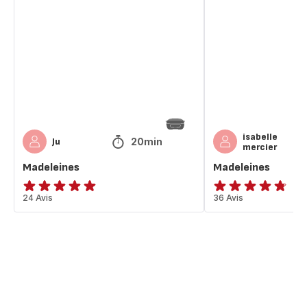
isabelle
20min
Ju
mercier
Madeleines
Madeleines
ratings.4.9
24 Avis
ratings.4.7
36 Avis