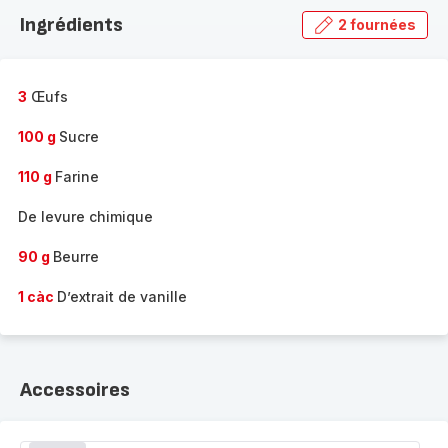
la
Ingrédients
2 fournées
gamme
complète
-
3
Œufs
100 g
Sucre
110 g
Farine
De levure chimique
90 g
Beurre
1 càc
D’extrait de vanille
Accessoires