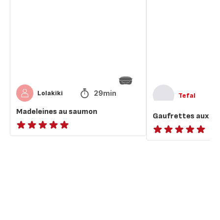
saumon
herbes
29min
Lolakiki
Tefal
Madeleines au saumon
Gaufrettes aux he
ratings.NaN
ratings.NaN