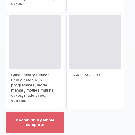
cakes
Cake Factory Délices,
CAKE FACTORY
Four à gâteaux, 5
programmes, mode
manuel, moules muffins,
cakes, madeleines,
verrines
Découvrir la gamme
complète
Voir