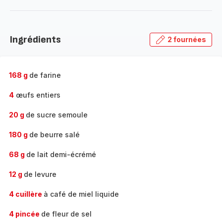
plus...
-
Découvrir
la
Ingrédients
2 fournées
gamme
complète
-
168 g
de farine
4
œufs entiers
20 g
de sucre semoule
180 g
de beurre salé
68 g
de lait demi-écrémé
12 g
de levure
4 cuillère
à café de miel liquide
4 pincée
de fleur de sel