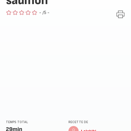
saumon
-
/5
-
ratings.0
TEMPS TOTAL
RECETTE DE
29min