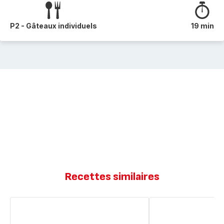
P2 - Gâteaux individuels
19 min
Recettes similaires
Madeleines
Madeleine
aux
saumon
herbes
de