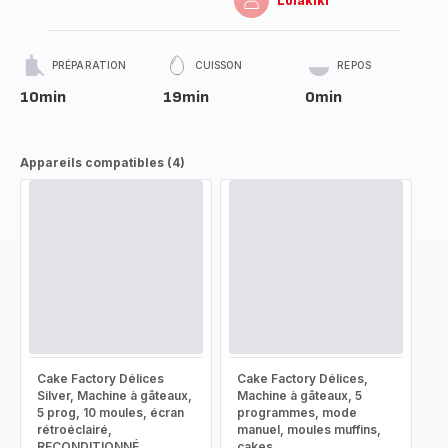
Lolakiki
PRÉPARATION
CUISSON
REPOS
10min
19min
0min
Appareils compatibles (4)
Cake Factory Délices
Cake Factory Délices,
Silver, Machine à gâteaux,
Machine à gâteaux, 5
5 prog, 10 moules, écran
programmes, mode
rétroéclairé,
manuel, moules muffins,
RECONDITIONNÉ
cakes