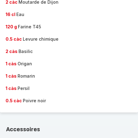
2 càc
Moutarde de Dijon
16 cl
Eau
120 g
Farine T45
0.5 càc
Levure chimique
2 càs
Basilic
1 càs
Origan
1 càs
Romarin
1 càs
Persil
0.5 càc
Poivre noir
Accessoires