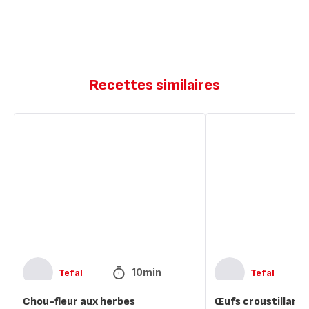
Recettes similaires
Chou-
Œufs
fleur
croustillants
aux
aux
herbes
herbes
10min
Tefal
Tefal
Chou-fleur aux herbes
Œufs croustillants