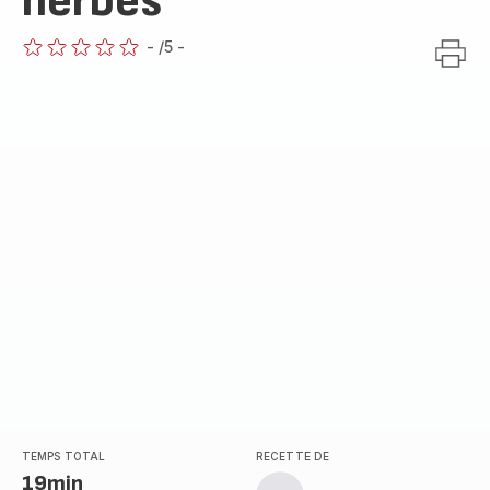
herbes
-
/5
-
ratings.0
TEMPS TOTAL
RECETTE DE
19min