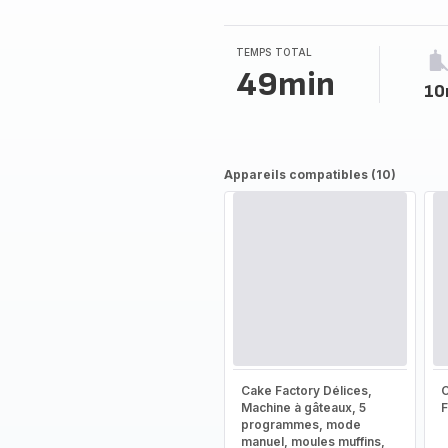
2
étoiles
(moyenne)
TEMPS TOTAL
49min
10
Appareils compatibles (10)
Cake Factory Délices,
Machine à gâteaux, 5
programmes, mode
manuel, moules muffins,