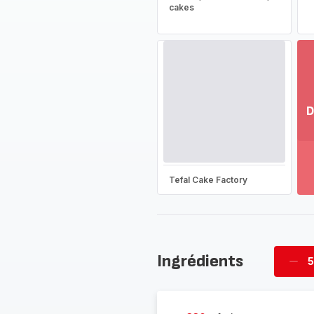
cakes
D
Vo
pl
-
Dé
Tefal Cake Factory
la
g
co
-
Ingrédients
5
Supp
four