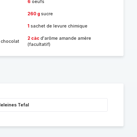
6
oeufs
260 g
sucre
1
sachet de levure chimique
2 càc
d'arôme amande amère
 chocolat
(facultatif)
eleines Tefal