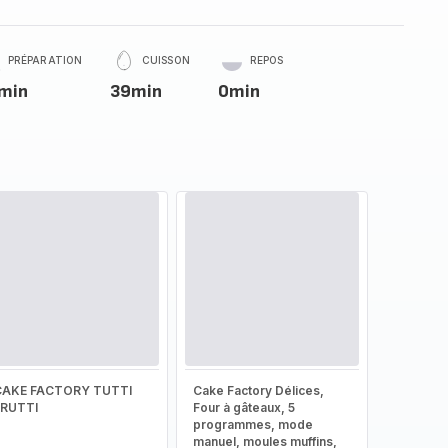
PRÉPARATION
CUISSON
REPOS
min
39min
0min
CAKE FACTORY TUTTI
Cake Factory Délices,
FRUTTI
Four à gâteaux, 5
programmes, mode
manuel, moules muffins,