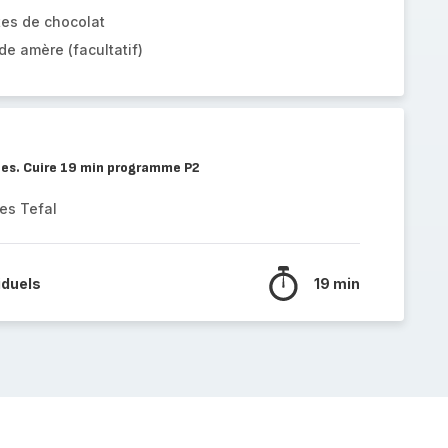
tes de chocolat
e amère (facultatif)
les. Cuire 19 min programme P2
es Tefal
iduels
19 min