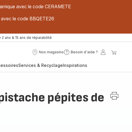
 céramique avec le code CERAMETE
ues avec le code BBQETE26
 2 ans & 15 ans de réparabilité
Nos magasins
Besoin d'aide ?
Nos
Besoin
Mon
Mon
magasins
d'aide
compte
panier
cessoires
Services & Recyclage
Inspirations
?
pistache pépites de