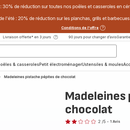
 : 30% de réduction sur toutes nos poêles et casseroles en
e l'été : 20% de réduction sur les planchas, grills et barbec
Conditions de l'offre
Livraison offerte* en 3 jours
90 jours pour changer d’avis
Garantie
oêles & casseroles
Petit électroménager
Ustensiles & moules
Ac
Madeleines pistache pépites de chocolat
Madeleines 
chocolat
2
/5
-
1 Avis
Avis