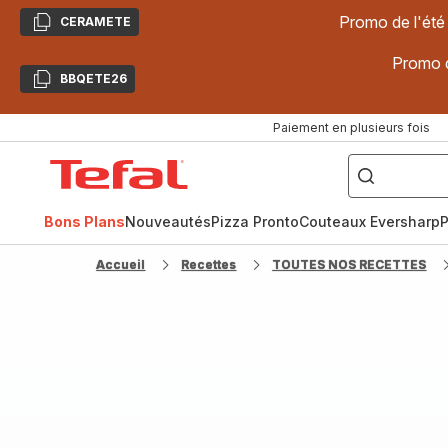
Promo de l'été
CERAMETE
Copier
Promo d
BBQETE26
Copier
Paiement en plusieurs fois
["Poêles
inox,
Accueil
Cake
Factory,
Tefal
Planchas,
Céramique..."]
Bons Plans
Nouveautés
Pizza Pronto
Couteaux Eversharp
P
Accueil
Recettes
TOUTES NOS RECETTES