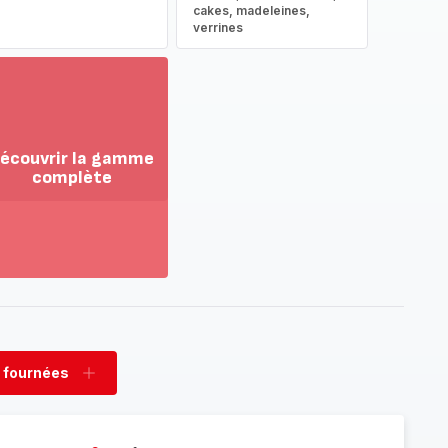
cakes, madeleines,
verrines
écouvrir la gamme
complète
ir
us...
couvrir
amme
mplète
 fournées
rimer
Ajouter
nées
fournées